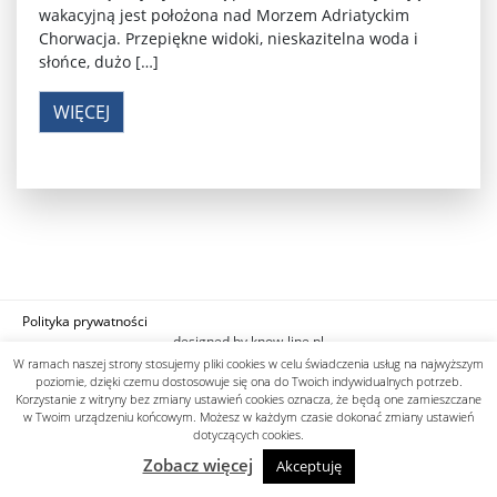
wakacyjną jest położona nad Morzem Adriatyckim
Chorwacja. Przepiękne widoki, nieskazitelna woda i
słońce, dużo […]
WIĘCEJ
Polityka prywatności
designed by know-line.pl
W ramach naszej strony stosujemy pliki cookies w celu świadczenia usług na najwyższym
poziomie, dzięki czemu dostosowuje się ona do Twoich indywidualnych potrzeb.
Korzystanie z witryny bez zmiany ustawień cookies oznacza, że będą one zamieszczane
w Twoim urządzeniu końcowym. Możesz w każdym czasie dokonać zmiany ustawień
dotyczących cookies.
Zobacz więcej
Akceptuję