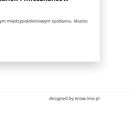
ejnym międzypokoleniowym spotkaniu. Miasto
jna Rosji z Ukrainą. Dzień 1254 ...
designed by know-line.pl
Najstarsza muzyka świata ...