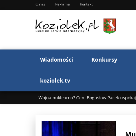
O nas
Reklama
Kontakt
Wiadomości
Konkursy
koziolek.tv
Wojna nuklearna? Gen. Bogusław Pacek uspokaja
Wojna Rosji z Ukrainą. Dzień 1255 ...
Donald T
„Ciao, Goethe!”: Jacek Cygan w podróży do Włoch 
Mu
Bogusław Chrabota: Błazeństwa Andrzeja Dudy c