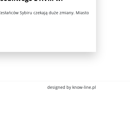
 Zesłańców Sybiru czekają duże zmiany. Miasto
jna Rosji z Ukrainą. Dzień 1254 ...
designed by know-line.pl
Najstarsza muzyka świata ...