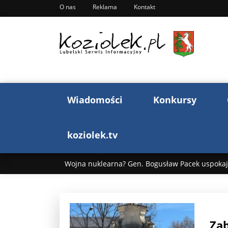
O nas
Reklama
Kontakt
Wiadomości
Konkursy
koziolek.tv
Wojna nuklearna? Gen. Bogusław Pacek uspokaja
Wojna Rosji z Ukrainą. Dzień 1255 ...
Donald T
„Ciao, Goethe!”: Jacek Cygan w podróży do Włoch 
Zab
Bogusław Chrabota: Błazeństwa Andrzeja Dudy c