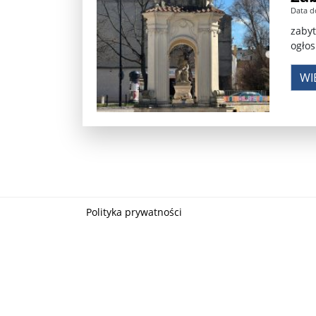
Data d
Władimir Putin po ultimatum Donalda Trumpa: U
zabyt
ogłos
Przemysław Czarnek ujawnia, z jakimi partiami Pi
WI
Są wyniki rekrytacji na SGGW. Uczelnia będzie wa
Były prezydent Korei Płd. nie dał się przesłuchać.
Robert Wilson nie żyje. Pracował z Lady Gagą, To
Pierwszy kraj UE zakazuje eksportu broni do Izrae
Okrągły stół na Białorusi? Przeciwnicy Łukaszenki
Polityka prywatności
Grażyna Torbicka: Kocham kino, ale kocham też t
Estera Flieger: Nie znoszę dyskusji o sensie Pows
Michał Szułdrzyński: Z popiołów aż do chmur. Wa
Karol Nawrocki zakończył prace nad strukturą ka