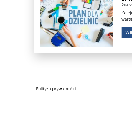
Data d
Władimir Putin po ultimatum Donalda Trumpa: U
Kolej
warsz
Przemysław Czarnek ujawnia, z jakimi partiami Pi
WI
Są wyniki rekrytacji na SGGW. Uczelnia będzie wa
Były prezydent Korei Płd. nie dał się przesłuchać.
Robert Wilson nie żyje. Pracował z Lady Gagą, To
Pierwszy kraj UE zakazuje eksportu broni do Izrae
Okrągły stół na Białorusi? Przeciwnicy Łukaszenki
Polityka prywatności
Grażyna Torbicka: Kocham kino, ale kocham też t
Estera Flieger: Nie znoszę dyskusji o sensie Pows
Michał Szułdrzyński: Z popiołów aż do chmur. Wa
Karol Nawrocki zakończył prace nad strukturą ka