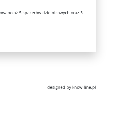
nowano aż 5 spacerów dzielnicowych oraz 3
jna Rosji z Ukrainą. Dzień 1254 ...
designed by know-line.pl
Najstarsza muzyka świata ...