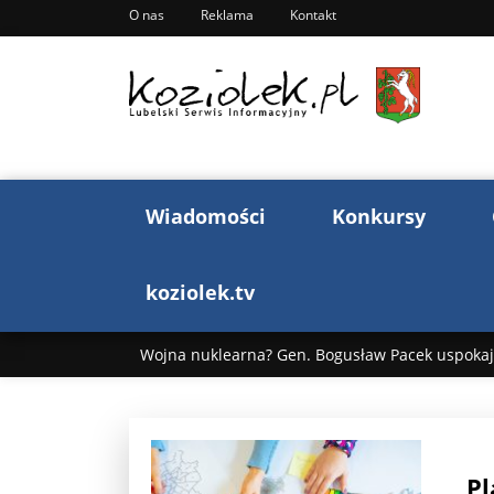
O nas
Reklama
Kontakt
Wiadomości
Konkursy
koziolek.tv
Wojna nuklearna? Gen. Bogusław Pacek uspokaja
Wojna Rosji z Ukrainą. Dzień 1255 ...
Donald T
„Ciao, Goethe!”: Jacek Cygan w podróży do Włoch 
„Pl
Bogusław Chrabota: Błazeństwa Andrzeja Dudy c