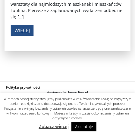
warsztaty dla najmłodszych mieszkanek i mieszkańców
Lublina. Pierwsze z zaplanowanych wydarzeń odbędzie
się […]
WIĘCEJ
Polityka prywatności
designed by know-line.pl
W ramach naszej strony stosujemy pliki cookies w celu świadczenia usług na najwyższym
poziomie, dzięki czemu dostosowuje się ona do Twoich indywidualnych potrzeb.
Korzystanie z witryny bez zmiany ustawień cookies oznacza, że będą one zamieszczane
w Twoim urządzeniu końcowym. Możesz w każdym czasie dokonać zmiany ustawień
dotyczących cookies.
Zobacz więcej
Akceptuję