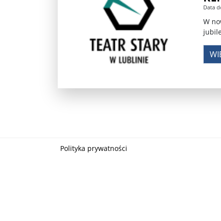
Data d
Władimir Putin po ultimatum Donalda Trumpa: U
W now
jubi
Przemysław Czarnek ujawnia, z jakimi partiami Pi
WI
Są wyniki rekrytacji na SGGW. Uczelnia będzie wa
Były prezydent Korei Płd. nie dał się przesłuchać.
Robert Wilson nie żyje. Pracował z Lady Gagą, To
Pierwszy kraj UE zakazuje eksportu broni do Izrae
Okrągły stół na Białorusi? Przeciwnicy Łukaszenki
Polityka prywatności
Grażyna Torbicka: Kocham kino, ale kocham też t
Estera Flieger: Nie znoszę dyskusji o sensie Pows
Michał Szułdrzyński: Z popiołów aż do chmur. Wa
Karol Nawrocki zakończył prace nad strukturą ka