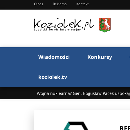
O nas
Reklama
Kontakt
Wiadomości
Konkursy
koziolek.tv
Wojna nuklearna? Gen. Bogusław Pacek uspokaja
Wojna Rosji z Ukrainą. Dzień 1255 ...
Donald T
„Ciao, Goethe!”: Jacek Cygan w podróży do Włoch 
RE
Bogusław Chrabota: Błazeństwa Andrzeja Dudy c