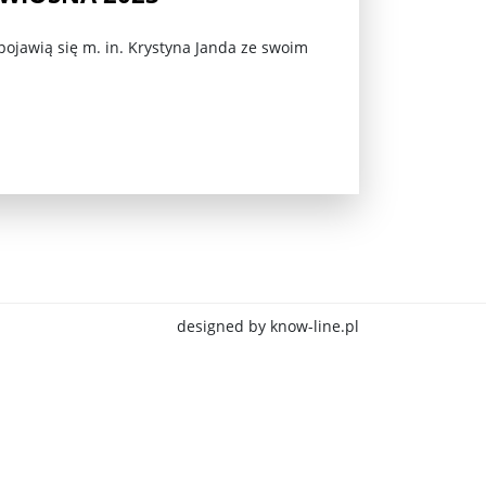
ojawią się m. in. Krystyna Janda ze swoim
jna Rosji z Ukrainą. Dzień 1254 ...
designed by know-line.pl
Najstarsza muzyka świata ...