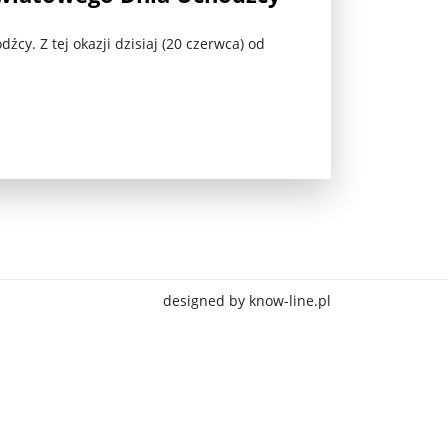
y. Z tej okazji dzisiaj (20 czerwca) od
jna Rosji z Ukrainą. Dzień 1254 ...
designed by know-line.pl
Najstarsza muzyka świata ...