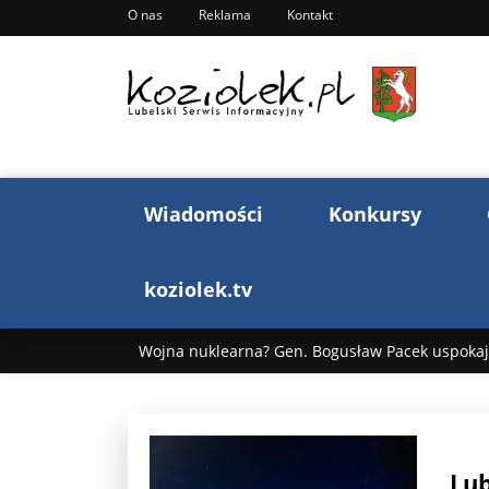
O nas
Reklama
Kontakt
Wiadomości
Konkursy
koziolek.tv
Wojna nuklearna? Gen. Bogusław Pacek uspokaja
Wojna Rosji z Ukrainą. Dzień 1255 ...
Donald T
„Ciao, Goethe!”: Jacek Cygan w podróży do Włoch 
Lub
Bogusław Chrabota: Błazeństwa Andrzeja Dudy c