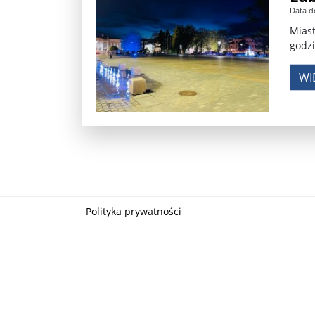
Data d
Władimir Putin po ultimatum Donalda Trumpa: U
Miast
godzi
Przemysław Czarnek ujawnia, z jakimi partiami Pi
WI
Są wyniki rekrytacji na SGGW. Uczelnia będzie wa
Były prezydent Korei Płd. nie dał się przesłuchać.
Robert Wilson nie żyje. Pracował z Lady Gagą, To
Pierwszy kraj UE zakazuje eksportu broni do Izrae
Okrągły stół na Białorusi? Przeciwnicy Łukaszenki
Polityka prywatności
Grażyna Torbicka: Kocham kino, ale kocham też t
Estera Flieger: Nie znoszę dyskusji o sensie Pows
Michał Szułdrzyński: Z popiołów aż do chmur. Wa
Karol Nawrocki zakończył prace nad strukturą ka