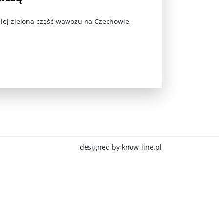
ziej zielona część wąwozu na Czechowie,
jna Rosji z Ukrainą. Dzień 1254 ...
designed by know-line.pl
Najstarsza muzyka świata ...