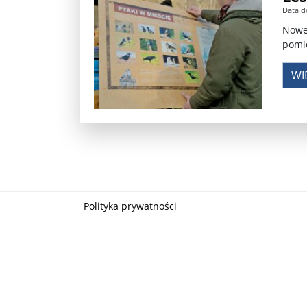
Data d
Władimir Putin po ultimatum Donalda Trumpa: U
Nowe,
pomi
Przemysław Czarnek ujawnia, z jakimi partiami Pi
WI
Są wyniki rekrytacji na SGGW. Uczelnia będzie wa
Były prezydent Korei Płd. nie dał się przesłuchać.
Robert Wilson nie żyje. Pracował z Lady Gagą, To
Pierwszy kraj UE zakazuje eksportu broni do Izrae
Okrągły stół na Białorusi? Przeciwnicy Łukaszenki
Polityka prywatności
Grażyna Torbicka: Kocham kino, ale kocham też t
Estera Flieger: Nie znoszę dyskusji o sensie Pows
Michał Szułdrzyński: Z popiołów aż do chmur. Wa
Karol Nawrocki zakończył prace nad strukturą ka