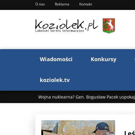
O nas
Reklama
Kontakt
Wiadomości
Konkursy
koziolek.tv
Wojna nuklearna? Gen. Bogusław Pacek uspokaja
Wojna Rosji z Ukrainą. Dzień 1255 ...
Donald T
„Ciao, Goethe!”: Jacek Cygan w podróży do Włoch 
Leś
Bogusław Chrabota: Błazeństwa Andrzeja Dudy c