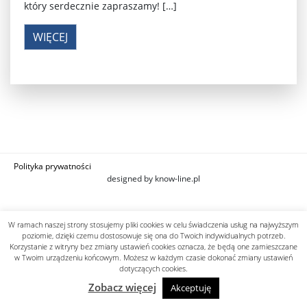
który serdecznie zapraszamy! […]
WIĘCEJ
Polityka prywatności
designed by know-line.pl
W ramach naszej strony stosujemy pliki cookies w celu świadczenia usług na najwyższym
poziomie, dzięki czemu dostosowuje się ona do Twoich indywidualnych potrzeb.
Korzystanie z witryny bez zmiany ustawień cookies oznacza, że będą one zamieszczane
w Twoim urządzeniu końcowym. Możesz w każdym czasie dokonać zmiany ustawień
dotyczących cookies.
Zobacz więcej
Akceptuję