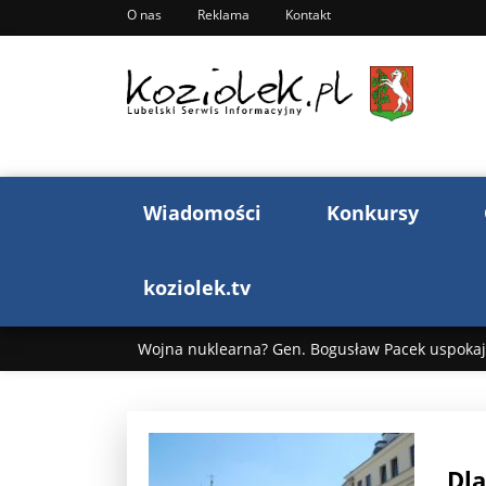
O nas
Reklama
Kontakt
Wiadomości
Konkursy
koziolek.tv
Wojna nuklearna? Gen. Bogusław Pacek uspokaja
Wojna Rosji z Ukrainą. Dzień 1255 ...
Donald T
„Ciao, Goethe!”: Jacek Cygan w podróży do Włoch 
Dla
Bogusław Chrabota: Błazeństwa Andrzeja Dudy c