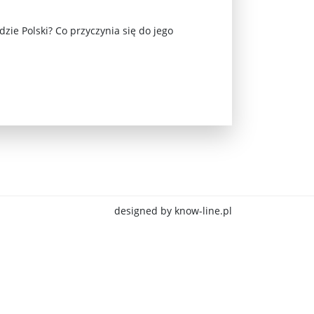
zie Polski? Co przyczynia się do jego
jna Rosji z Ukrainą. Dzień 1254 ...
designed by know-line.pl
Najstarsza muzyka świata ...