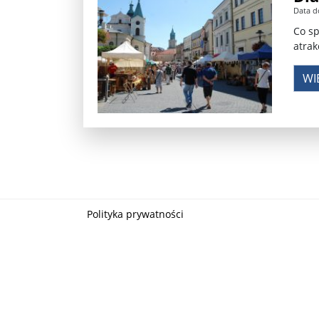
Data d
Władimir Putin po ultimatum Donalda Trumpa: U
Co sp
atrak
Przemysław Czarnek ujawnia, z jakimi partiami Pi
WI
Są wyniki rekrytacji na SGGW. Uczelnia będzie wa
Były prezydent Korei Płd. nie dał się przesłuchać.
Robert Wilson nie żyje. Pracował z Lady Gagą, To
Pierwszy kraj UE zakazuje eksportu broni do Izrae
Okrągły stół na Białorusi? Przeciwnicy Łukaszenki
Polityka prywatności
Grażyna Torbicka: Kocham kino, ale kocham też t
Estera Flieger: Nie znoszę dyskusji o sensie Pows
Michał Szułdrzyński: Z popiołów aż do chmur. Wa
Karol Nawrocki zakończył prace nad strukturą ka