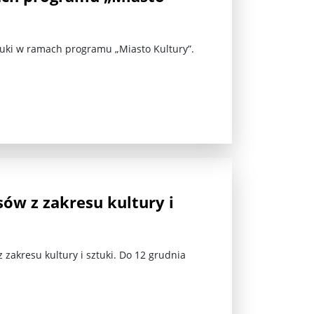
ztuki w ramach programu „Miasto Kultury”.
jna Rosji z Ukrainą. Dzień 1254 ...
ów z zakresu kultury i
zakresu kultury i sztuki. Do 12 grudnia
Najstarsza muzyka świata ...