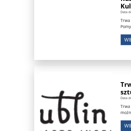
Kul
Władimir Putin po ultimatum Donalda Trumpa: U
Data d
Trwa 
Przemysław Czarnek ujawnia, z jakimi partiami Pi
Pomy
Są wyniki rekrytacji na SGGW. Uczelnia będzie wa
WI
Były prezydent Korei Płd. nie dał się przesłuchać.
Robert Wilson nie żyje. Pracował z Lady Gagą, To
Pierwszy kraj UE zakazuje eksportu broni do Izrae
Trw
Okrągły stół na Białorusi? Przeciwnicy Łukaszenki
szt
Grażyna Torbicka: Kocham kino, ale kocham też t
Data d
Trwa 
Estera Flieger: Nie znoszę dyskusji o sensie Pows
można
Michał Szułdrzyński: Z popiołów aż do chmur. Wa
WI
Karol Nawrocki zakończył prace nad strukturą ka