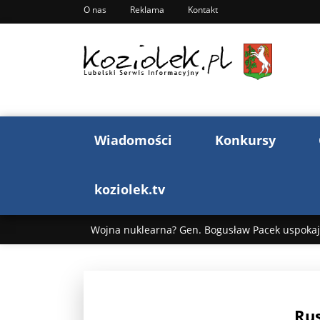
O nas
Reklama
Kontakt
Wiadomości
Konkursy
koziolek.tv
Wojna nuklearna? Gen. Bogusław Pacek uspokaja
Wojna Rosji z Ukrainą. Dzień 1255 ...
Donald T
„Ciao, Goethe!”: Jacek Cygan w podróży do Włoch 
Rus
Bogusław Chrabota: Błazeństwa Andrzeja Dudy c