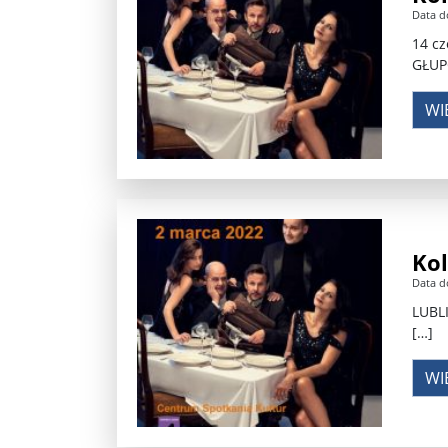
Data d
Władimir Putin po ultimatum Donalda Trumpa: U
14 cz
GŁUPC
Przemysław Czarnek ujawnia, z jakimi partiami Pi
WI
Są wyniki rekrytacji na SGGW. Uczelnia będzie wa
Były prezydent Korei Płd. nie dał się przesłuchać.
Robert Wilson nie żyje. Pracował z Lady Gagą, To
Pierwszy kraj UE zakazuje eksportu broni do Izrae
Kol
Okrągły stół na Białorusi? Przeciwnicy Łukaszenki
Data d
LUBL
Grażyna Torbicka: Kocham kino, ale kocham też t
[…]
Estera Flieger: Nie znoszę dyskusji o sensie Pows
WI
Michał Szułdrzyński: Z popiołów aż do chmur. Wa
Karol Nawrocki zakończył prace nad strukturą ka