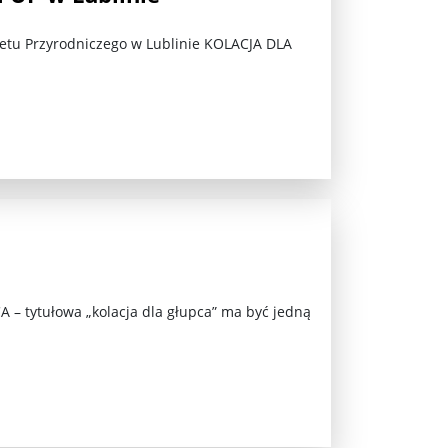
etu Przyrodniczego w Lublinie KOLACJA DLA
jna Rosji z Ukrainą. Dzień 1254 ...
 tytułowa „kolacja dla głupca” ma być jedną
Najstarsza muzyka świata ...