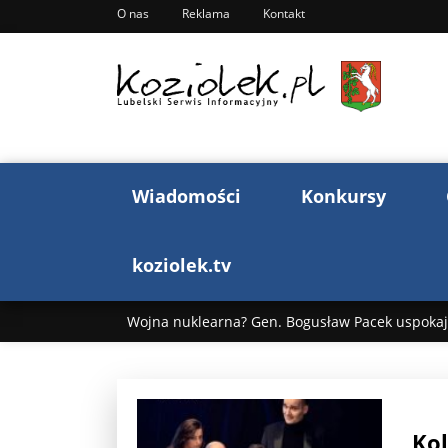
O nas
Reklama
Kontakt
Wiadomości
Konkursy
koziolek.tv
Wojna nuklearna? Gen. Bogusław Pacek uspokaja
Wojna Rosji z Ukrainą. Dzień 1255 ...
Donald T
„Ciao, Goethe!”: Jacek Cygan w podróży do Włoch 
Kol
Bogusław Chrabota: Błazeństwa Andrzeja Dudy c