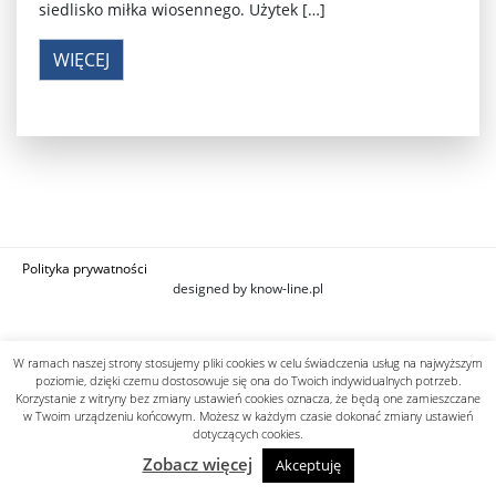
siedlisko miłka wiosennego. Użytek […]
WIĘCEJ
Polityka prywatności
designed by know-line.pl
W ramach naszej strony stosujemy pliki cookies w celu świadczenia usług na najwyższym
poziomie, dzięki czemu dostosowuje się ona do Twoich indywidualnych potrzeb.
Korzystanie z witryny bez zmiany ustawień cookies oznacza, że będą one zamieszczane
w Twoim urządzeniu końcowym. Możesz w każdym czasie dokonać zmiany ustawień
dotyczących cookies.
Zobacz więcej
Akceptuję