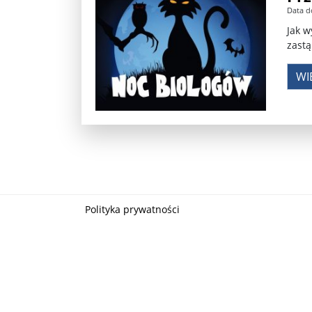
Data d
Władimir Putin po ultimatum Donalda Trumpa: U
Jak w
zastą
Przemysław Czarnek ujawnia, z jakimi partiami Pi
WI
Są wyniki rekrytacji na SGGW. Uczelnia będzie wa
Były prezydent Korei Płd. nie dał się przesłuchać.
Robert Wilson nie żyje. Pracował z Lady Gagą, To
Pierwszy kraj UE zakazuje eksportu broni do Izrae
Okrągły stół na Białorusi? Przeciwnicy Łukaszenki
Polityka prywatności
Grażyna Torbicka: Kocham kino, ale kocham też t
Estera Flieger: Nie znoszę dyskusji o sensie Pows
Michał Szułdrzyński: Z popiołów aż do chmur. Wa
Karol Nawrocki zakończył prace nad strukturą ka