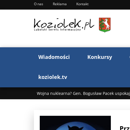
O nas
Reklama
Kontakt
Wiadomości
Konkursy
koziolek.tv
Wojna nuklearna? Gen. Bogusław Pacek uspokaja
Wojna Rosji z Ukrainą. Dzień 1255 ...
Donald T
„Ciao, Goethe!”: Jacek Cygan w podróży do Włoch 
Prz
Bogusław Chrabota: Błazeństwa Andrzeja Dudy c