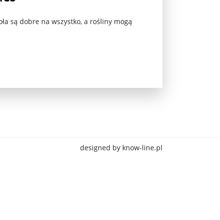
ła są dobre na wszystko, a rośliny mogą
jna Rosji z Ukrainą. Dzień 1254 ...
designed by know-line.pl
Najstarsza muzyka świata ...