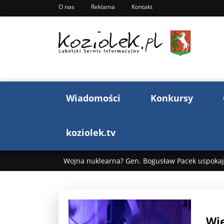
O nas
Reklama
Kontakt
Wiadomości
Konkursy
koziolek.tv
Wojna nuklearna? Gen. Bogusław Pacek uspokaja
Wojna Rosji z Ukrainą. Dzień 1255 ...
Donald T
„Ciao, Goethe!”: Jacek Cygan w podróży do Włoch 
Wię
Bogusław Chrabota: Błazeństwa Andrzeja Dudy c