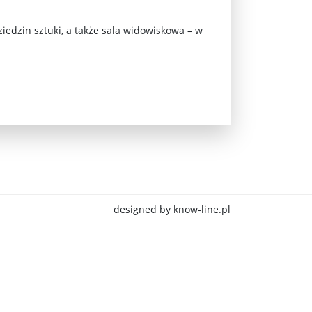
iedzin sztuki, a także sala widowiskowa – w
jna Rosji z Ukrainą. Dzień 1254 ...
designed by know-line.pl
Najstarsza muzyka świata ...