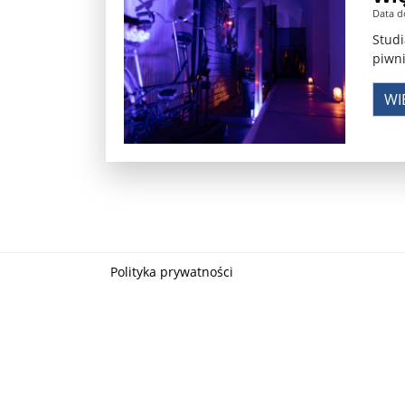
Data d
Władimir Putin po ultimatum Donalda Trumpa: U
Studi
piwni
Przemysław Czarnek ujawnia, z jakimi partiami Pi
WI
Są wyniki rekrytacji na SGGW. Uczelnia będzie wa
Były prezydent Korei Płd. nie dał się przesłuchać.
Robert Wilson nie żyje. Pracował z Lady Gagą, To
Pierwszy kraj UE zakazuje eksportu broni do Izrae
Okrągły stół na Białorusi? Przeciwnicy Łukaszenki
Polityka prywatności
Grażyna Torbicka: Kocham kino, ale kocham też t
Estera Flieger: Nie znoszę dyskusji o sensie Pows
Michał Szułdrzyński: Z popiołów aż do chmur. Wa
Karol Nawrocki zakończył prace nad strukturą ka