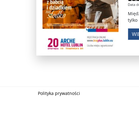
Data d
Władimir Putin po ultimatum Donalda Trumpa: U
Międz
tylko
Przemysław Czarnek ujawnia, z jakimi partiami Pi
WI
Są wyniki rekrytacji na SGGW. Uczelnia będzie wa
Były prezydent Korei Płd. nie dał się przesłuchać.
Robert Wilson nie żyje. Pracował z Lady Gagą, To
Pierwszy kraj UE zakazuje eksportu broni do Izrae
Okrągły stół na Białorusi? Przeciwnicy Łukaszenki
Polityka prywatności
Grażyna Torbicka: Kocham kino, ale kocham też t
Estera Flieger: Nie znoszę dyskusji o sensie Pows
Michał Szułdrzyński: Z popiołów aż do chmur. Wa
Karol Nawrocki zakończył prace nad strukturą ka