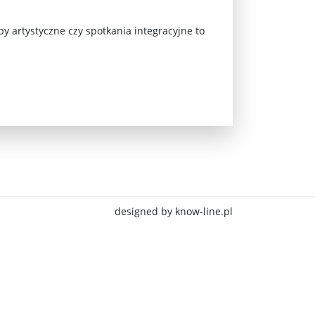
y artystyczne czy spotkania integracyjne to
jna Rosji z Ukrainą. Dzień 1254 ...
designed by know-line.pl
Najstarsza muzyka świata ...