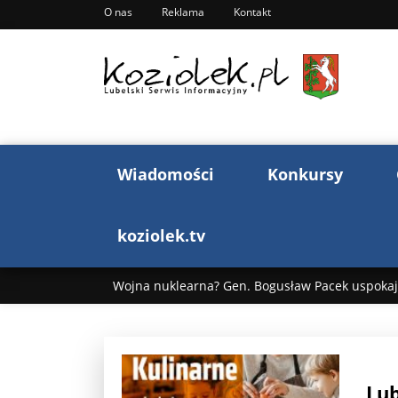
O nas
Reklama
Kontakt
Wiadomości
Konkursy
koziolek.tv
Wojna nuklearna? Gen. Bogusław Pacek uspokaja
Wojna Rosji z Ukrainą. Dzień 1255 ...
Donald T
„Ciao, Goethe!”: Jacek Cygan w podróży do Włoch 
Lub
Bogusław Chrabota: Błazeństwa Andrzeja Dudy c