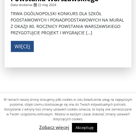
Data dodania:
22 maj 2024
TRWA OGÓLNOPOLSKI KONKURS DLA SZKÓŁ
PODSTAWOWYCH I PONADPODSTAWOWYCH NA MURAL
Z OKAZJI 80. ROCZNICY POWSTANIA WARSZAWSKIEGO
PRZYGOTUJCIE PROJEKT I WYGRAJCIE […]
WIĘCEJ
W ramach naszej strony stosujemy pliki cookies w celu świadczenia usług na najwyższym
Polityka prywatności
poziomie, dzięki czemu dostosowuje się ona do Twoich indywidualnych potrzeb.
designed by know-line.pl
Korzystanie z witryny bez zmiany ustawień cookies oznacza, że będą one zamieszczane
w Twoim urządzeniu końcowym. Możesz w każdym czasie dokonać zmiany ustawień
dotyczących cookies.
Zobacz więcej
Akceptuję