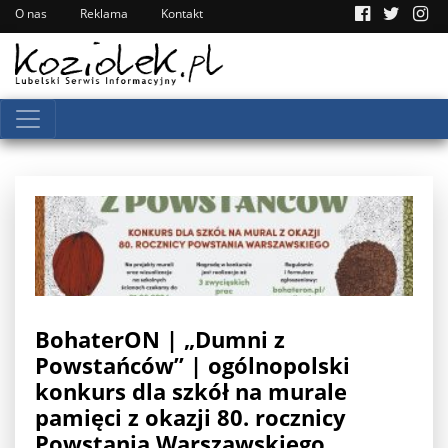
O nas
Reklama
Kontakt
BohaterON | „Dumni z
Powstańców” | ogólnopolski
konkurs dla szkół na murale
pamięci z okazji 80. rocznicy
Powstania Warszawskiego