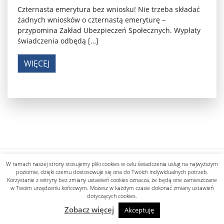
Czternasta emerytura bez wniosku! Nie trzeba składać
żadnych wniosków o czternastą emeryturę –
przypomina Zakład Ubezpieczeń Społecznych. Wypłaty
świadczenia odbędą […]
WIĘCEJ
Polityka prywatności
W ramach naszej strony stosujemy pliki cookies w celu świadczenia usług na najwyższym
designed by know-line.pl
poziomie, dzięki czemu dostosowuje się ona do Twoich indywidualnych potrzeb.
Korzystanie z witryny bez zmiany ustawień cookies oznacza, że będą one zamieszczane
w Twoim urządzeniu końcowym. Możesz w każdym czasie dokonać zmiany ustawień
dotyczących cookies.
Zobacz więcej
Akceptuję