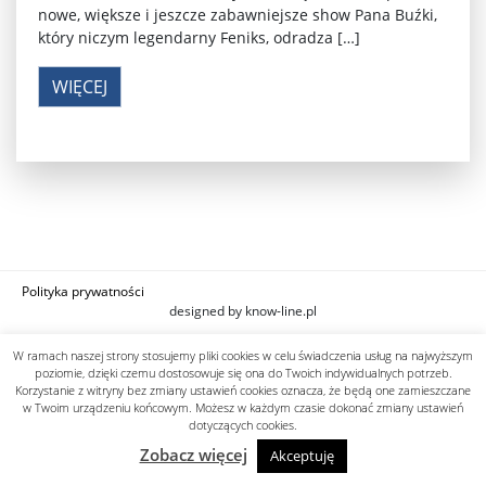
nowe, większe i jeszcze zabawniejsze show Pana Buźki,
który niczym legendarny Feniks, odradza […]
WIĘCEJ
Polityka prywatności
designed by know-line.pl
W ramach naszej strony stosujemy pliki cookies w celu świadczenia usług na najwyższym
poziomie, dzięki czemu dostosowuje się ona do Twoich indywidualnych potrzeb.
Korzystanie z witryny bez zmiany ustawień cookies oznacza, że będą one zamieszczane
w Twoim urządzeniu końcowym. Możesz w każdym czasie dokonać zmiany ustawień
dotyczących cookies.
Zobacz więcej
Akceptuję