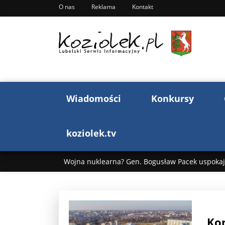
O nas
Reklama
Kontakt
Wiadomości
Konkursy
koziolek.tv
Wojna nuklearna? Gen. Bogusław Pacek uspokaja
Wojna Rosji z Ukrainą. Dzień 1255 ...
Donald T
„Ciao, Goethe!”: Jacek Cygan w podróży do Włoch 
Kon
Bogusław Chrabota: Błazeństwa Andrzeja Dudy c