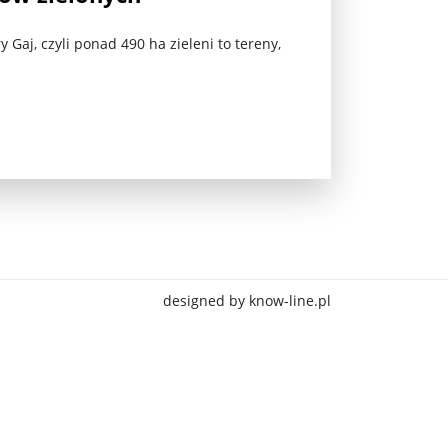
Gaj, czyli ponad 490 ha zieleni to tereny,
jna Rosji z Ukrainą. Dzień 1254 ...
designed by know-line.pl
Najstarsza muzyka świata ...