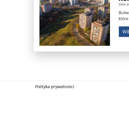
Data d
Władimir Putin po ultimatum Donalda Trumpa: U
Bulwa
które
Przemysław Czarnek ujawnia, z jakimi partiami Pi
WI
Są wyniki rekrytacji na SGGW. Uczelnia będzie wa
Były prezydent Korei Płd. nie dał się przesłuchać.
Robert Wilson nie żyje. Pracował z Lady Gagą, To
Pierwszy kraj UE zakazuje eksportu broni do Izrae
Okrągły stół na Białorusi? Przeciwnicy Łukaszenki
Polityka prywatności
Grażyna Torbicka: Kocham kino, ale kocham też t
Estera Flieger: Nie znoszę dyskusji o sensie Pows
Michał Szułdrzyński: Z popiołów aż do chmur. Wa
Karol Nawrocki zakończył prace nad strukturą ka