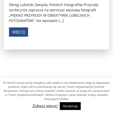
Okręg Lubelski Związku Polskich Fotografów Przyrody
serdecznie zaprasza na wernisaż wystawy fotografii
„PIĘKNO PRZYRODY W OBIEKTYWIE LUBELSKICH
FOTOGRAFÓW”. Na wystawie […]
WIĘCEJ
Polityka prywatności
W ramach naszej strony stosujemy pliki cookies w celu świadczenia usług na najwyższym
designed by know-line.pl
poziomie, dzięki czemu dostosowuje się ona do Twoich indywidualnych potrzeb.
Korzystanie z witryny bez zmiany ustawień cookies oznacza, że będą one zamieszczane
w Twoim urządzeniu końcowym. Możesz w każdym czasie dokonać zmiany ustawień
dotyczących cookies.
Zobacz więcej
Akceptuję