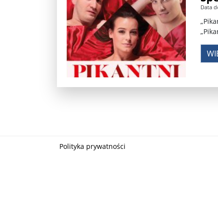
Data d
Władimir Putin po ultimatum Donalda Trumpa: U
„Pika
„Pika
Przemysław Czarnek ujawnia, z jakimi partiami Pi
WI
Są wyniki rekrytacji na SGGW. Uczelnia będzie wa
Były prezydent Korei Płd. nie dał się przesłuchać.
Robert Wilson nie żyje. Pracował z Lady Gagą, To
Pierwszy kraj UE zakazuje eksportu broni do Izrae
Okrągły stół na Białorusi? Przeciwnicy Łukaszenki
Polityka prywatności
Grażyna Torbicka: Kocham kino, ale kocham też t
Estera Flieger: Nie znoszę dyskusji o sensie Pows
Michał Szułdrzyński: Z popiołów aż do chmur. Wa
Karol Nawrocki zakończył prace nad strukturą ka