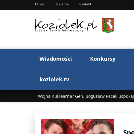
O nas
Reklama
Kontakt
Wiadomości
Konkursy
koziolek.tv
Wojna nuklearna? Gen. Bogusław Pacek uspokaja
Wojna Rosji z Ukrainą. Dzień 1255 ...
Donald T
„Ciao, Goethe!”: Jacek Cygan w podróży do Włoch 
Spe
Bogusław Chrabota: Błazeństwa Andrzeja Dudy c