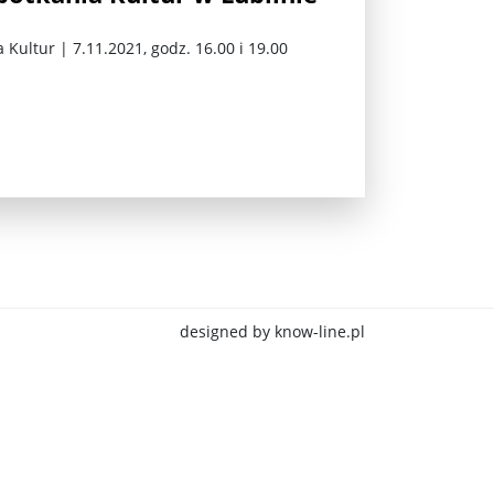
Kultur | 7.11.2021, godz. 16.00 i 19.00
jna Rosji z Ukrainą. Dzień 1254 ...
designed by know-line.pl
Najstarsza muzyka świata ...