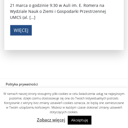
21 marca o godzinie 9:30 w Auli im. E. Romera na
Wydziale Nauk o Ziemi i Gospodarki Przestrzennej
UMCS (al. […]
WIĘCEJ
Polityka prywatności
designed by know-line.pl
W ramach naszej strony stosujemy pliki cookies w celu świadczenia usług na najwyższym
poziomie, dzięki czemu dostosowuje się ona do Twoich indywidualnych potrzeb.
Korzystanie z witryny bez zmiany ustawień cookies oznacza, że będą one zamieszczane
w Twoim urządzeniu końcowym. Możesz w każdym czasie dokonać zmiany ustawień
dotyczących cookies.
Zobacz więcej
Akceptuję