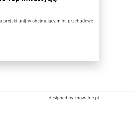
a projekt unijny obejmujący m.in. przebudowę
jna Rosji z Ukrainą. Dzień 1254 ...
designed by know-line.pl
Najstarsza muzyka świata ...