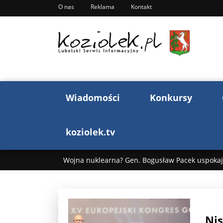
O nas
Reklama
Kontakt
Wiadomości
Konkursy
koziolek.tv
Wojna nuklearna? Gen. Bogusław Pacek uspokaja
Wojna Rosji z Ukrainą. Dzień 1255 ...
Donald T
„Ciao, Goethe!”: Jacek Cygan w podróży do Włoch 
Nis
Bogusław Chrabota: Błazeństwa Andrzeja Dudy c