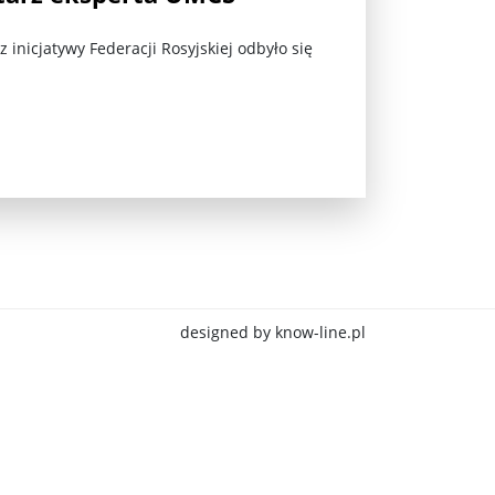
z inicjatywy Federacji Rosyjskiej odbyło się
jna Rosji z Ukrainą. Dzień 1254 ...
designed by know-line.pl
Najstarsza muzyka świata ...