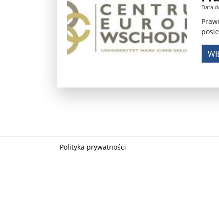
Data d
Władimir Putin po ultimatum Donalda Trumpa: U
Prawo
posi
Przemysław Czarnek ujawnia, z jakimi partiami Pi
WI
Są wyniki rekrytacji na SGGW. Uczelnia będzie wa
Były prezydent Korei Płd. nie dał się przesłuchać.
Robert Wilson nie żyje. Pracował z Lady Gagą, To
Pierwszy kraj UE zakazuje eksportu broni do Izrae
Okrągły stół na Białorusi? Przeciwnicy Łukaszenki
Polityka prywatności
Grażyna Torbicka: Kocham kino, ale kocham też t
Estera Flieger: Nie znoszę dyskusji o sensie Pows
Michał Szułdrzyński: Z popiołów aż do chmur. Wa
Karol Nawrocki zakończył prace nad strukturą ka