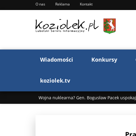
O nas
Reklama
Kontakt
Wiadomości
Konkursy
koziolek.tv
Wojna nuklearna? Gen. Bogusław Pacek uspokaja
Wojna Rosji z Ukrainą. Dzień 1255 ...
Donald T
„Ciao, Goethe!”: Jacek Cygan w podróży do Włoch 
Pra
Bogusław Chrabota: Błazeństwa Andrzeja Dudy c