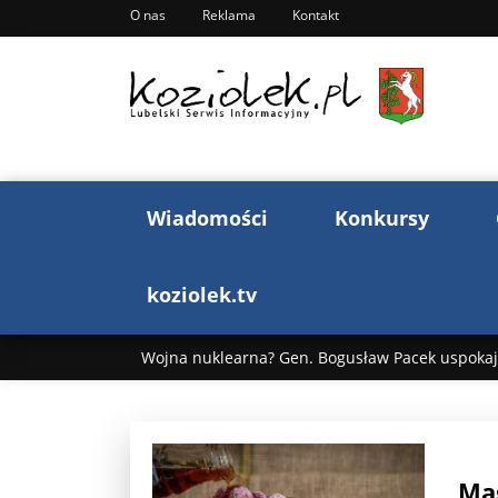
O nas
Reklama
Kontakt
Wiadomości
Konkursy
koziolek.tv
Wojna nuklearna? Gen. Bogusław Pacek uspokaja
Wojna Rosji z Ukrainą. Dzień 1255 ...
Donald T
„Ciao, Goethe!”: Jacek Cygan w podróży do Włoch 
Mag
Bogusław Chrabota: Błazeństwa Andrzeja Dudy c