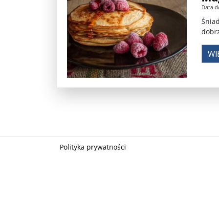
Data d
Władimir Putin po ultimatum Donalda Trumpa: U
Śniad
dobrz
Przemysław Czarnek ujawnia, z jakimi partiami Pi
WI
Są wyniki rekrytacji na SGGW. Uczelnia będzie wa
Były prezydent Korei Płd. nie dał się przesłuchać.
Robert Wilson nie żyje. Pracował z Lady Gagą, To
Pierwszy kraj UE zakazuje eksportu broni do Izrae
Okrągły stół na Białorusi? Przeciwnicy Łukaszenki
Polityka prywatności
Grażyna Torbicka: Kocham kino, ale kocham też t
Estera Flieger: Nie znoszę dyskusji o sensie Pows
Michał Szułdrzyński: Z popiołów aż do chmur. Wa
Karol Nawrocki zakończył prace nad strukturą ka