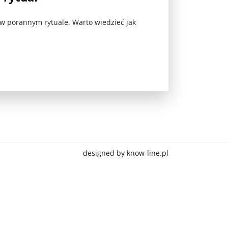
 w porannym rytuale. Warto wiedzieć jak
jna Rosji z Ukrainą. Dzień 1254 ...
designed by know-line.pl
Najstarsza muzyka świata ...