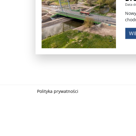
Data d
Władimir Putin po ultimatum Donalda Trumpa: U
Nowy 
chodn
Przemysław Czarnek ujawnia, z jakimi partiami Pi
WI
Są wyniki rekrytacji na SGGW. Uczelnia będzie wa
Były prezydent Korei Płd. nie dał się przesłuchać.
Robert Wilson nie żyje. Pracował z Lady Gagą, To
Pierwszy kraj UE zakazuje eksportu broni do Izrae
Okrągły stół na Białorusi? Przeciwnicy Łukaszenki
Polityka prywatności
Grażyna Torbicka: Kocham kino, ale kocham też t
Estera Flieger: Nie znoszę dyskusji o sensie Pows
Michał Szułdrzyński: Z popiołów aż do chmur. Wa
Karol Nawrocki zakończył prace nad strukturą ka