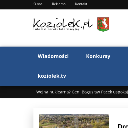
O nas
Reklama
Kontakt
Wiadomości
Konkursy
koziolek.tv
Wojna nuklearna? Gen. Bogusław Pacek uspokaja
Wojna Rosji z Ukrainą. Dzień 1255 ...
Donald T
„Ciao, Goethe!”: Jacek Cygan w podróży do Włoch 
Dr
Bogusław Chrabota: Błazeństwa Andrzeja Dudy c