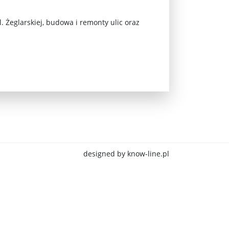
 Żeglarskiej, budowa i remonty ulic oraz
jna Rosji z Ukrainą. Dzień 1254 ...
designed by know-line.pl
Najstarsza muzyka świata ...