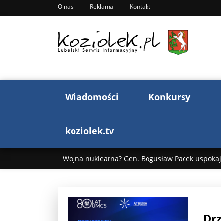
O nas
Reklama
Kontakt
Wiadomości
Konkursy
koziolek.tv
Wojna nuklearna? Gen. Bogusław Pacek uspokaja
Wojna Rosji z Ukrainą. Dzień 1255 ...
Donald T
„Ciao, Goethe!”: Jacek Cygan w podróży do Włoch 
Drz
Bogusław Chrabota: Błazeństwa Andrzeja Dudy c