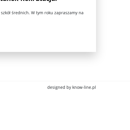
w szkół średnich. W tym roku zapraszamy na
jna Rosji z Ukrainą. Dzień 1254 ...
designed by know-line.pl
Najstarsza muzyka świata ...