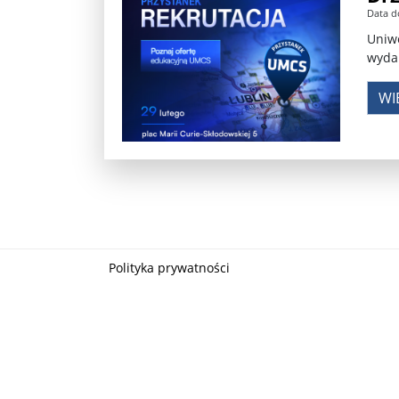
Data d
Władimir Putin po ultimatum Donalda Trumpa: U
Uniwe
wydar
Przemysław Czarnek ujawnia, z jakimi partiami Pi
WI
Są wyniki rekrytacji na SGGW. Uczelnia będzie wa
Były prezydent Korei Płd. nie dał się przesłuchać.
Robert Wilson nie żyje. Pracował z Lady Gagą, To
Pierwszy kraj UE zakazuje eksportu broni do Izrae
Okrągły stół na Białorusi? Przeciwnicy Łukaszenki
Polityka prywatności
Grażyna Torbicka: Kocham kino, ale kocham też t
Estera Flieger: Nie znoszę dyskusji o sensie Pows
Michał Szułdrzyński: Z popiołów aż do chmur. Wa
Karol Nawrocki zakończył prace nad strukturą ka