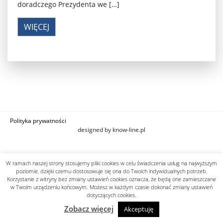
doradczego Prezydenta we […]
WIĘCEJ
Polityka prywatności
designed by know-line.pl
W ramach naszej strony stosujemy pliki cookies w celu świadczenia usług na najwyższym
poziomie, dzięki czemu dostosowuje się ona do Twoich indywidualnych potrzeb.
Korzystanie z witryny bez zmiany ustawień cookies oznacza, że będą one zamieszczane
w Twoim urządzeniu końcowym. Możesz w każdym czasie dokonać zmiany ustawień
dotyczących cookies.
Zobacz więcej
Akceptuję