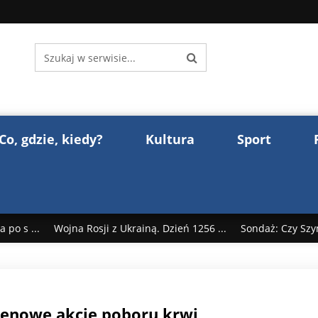
Co, gdzie, kiedy?
Kultura
Sport
 po s ...
Wojna Rosji z Ukrainą. Dzień 1256 ...
Sondaż: Czy Szy
rump reaguje na słowa Dmitrija Miedwiediew ...
Donald Trump z
śl ...
Polak premierem Litwy? Robert Duchniewicz na krótk ...
renowe akcje poboru krwi
zy TV ...
ABW zatrzymała szpiega. „Dopadniemy każdego. Racze .