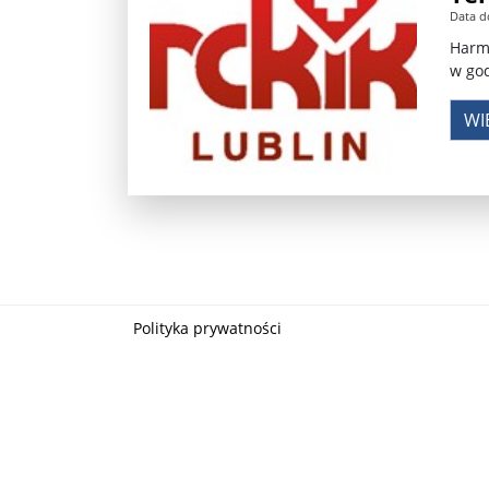
Data d
Władimir Putin po ultimatum Donalda Trumpa: U
Harmo
w god
Przemysław Czarnek ujawnia, z jakimi partiami Pi
WI
Są wyniki rekrytacji na SGGW. Uczelnia będzie wa
Były prezydent Korei Płd. nie dał się przesłuchać.
Robert Wilson nie żyje. Pracował z Lady Gagą, To
Pierwszy kraj UE zakazuje eksportu broni do Izrae
Okrągły stół na Białorusi? Przeciwnicy Łukaszenki
Polityka prywatności
Grażyna Torbicka: Kocham kino, ale kocham też t
Estera Flieger: Nie znoszę dyskusji o sensie Pows
Michał Szułdrzyński: Z popiołów aż do chmur. Wa
Karol Nawrocki zakończył prace nad strukturą ka