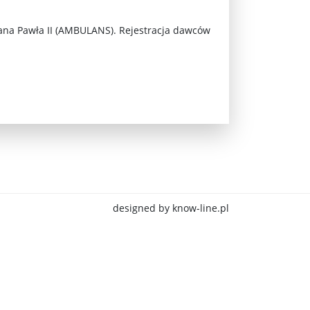
Jana Pawła II (AMBULANS). Rejestracja dawców
jna Rosji z Ukrainą. Dzień 1254 ...
designed by know-line.pl
Najstarsza muzyka świata ...