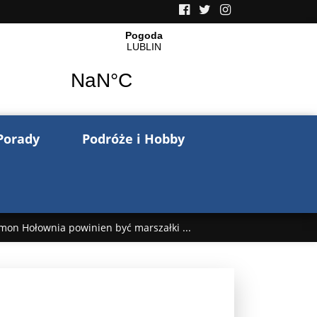
Porady
Podróże i Hobby
mon Hołownia powinien być marszałki ...
nów pisze o wojnie na Ukrainie. Wspo ...
..