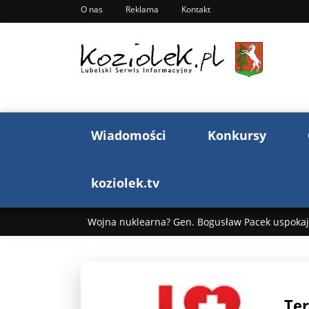
O nas
Reklama
Kontakt
Wiadomości
Konkursy
koziolek.tv
Wojna nuklearna? Gen. Bogusław Pacek uspokaja
Wojna Rosji z Ukrainą. Dzień 1255 ...
Donald T
„Ciao, Goethe!”: Jacek Cygan w podróży do Włoch 
Te
Bogusław Chrabota: Błazeństwa Andrzeja Dudy c