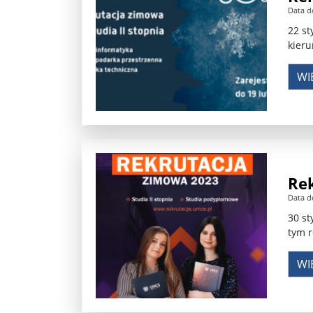
Data d
Władimir Putin po ultimatum Donalda Trumpa: U
22 st
kieru
Przemysław Czarnek ujawnia, z jakimi partiami Pi
WI
Są wyniki rekrytacji na SGGW. Uczelnia będzie wa
Były prezydent Korei Płd. nie dał się przesłuchać.
Robert Wilson nie żyje. Pracował z Lady Gagą, To
Pierwszy kraj UE zakazuje eksportu broni do Izrae
Re
Okrągły stół na Białorusi? Przeciwnicy Łukaszenki
Data d
30 st
Grażyna Torbicka: Kocham kino, ale kocham też t
tym r
Estera Flieger: Nie znoszę dyskusji o sensie Pows
WI
Michał Szułdrzyński: Z popiołów aż do chmur. Wa
Karol Nawrocki zakończył prace nad strukturą ka