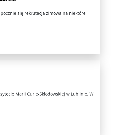
ozpocznie się rekrutacja zimowa na niektóre
jna Rosji z Ukrainą. Dzień 1254 ...
sytecie Marii Curie-Skłodowskiej w Lublinie. W
Najstarsza muzyka świata ...