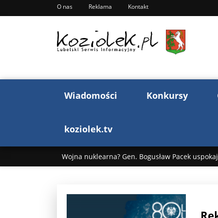
O nas
Reklama
Kontakt
Wiadomości
Konkursy
koziolek.tv
Wojna nuklearna? Gen. Bogusław Pacek uspokaja
Wojna Rosji z Ukrainą. Dzień 1255 ...
Donald T
„Ciao, Goethe!”: Jacek Cygan w podróży do Włoch 
Rek
Bogusław Chrabota: Błazeństwa Andrzeja Dudy c