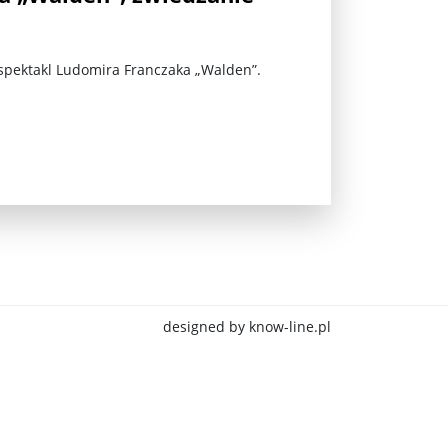
pektakl Ludomira Franczaka „Walden”.
jna Rosji z Ukrainą. Dzień 1254 ...
designed by know-line.pl
Najstarsza muzyka świata ...