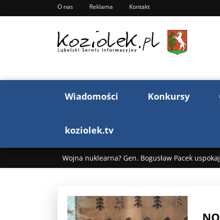
O nas
Reklama
Kontakt
Wiadomości
Konkursy
koziolek.tv
Wojna nuklearna? Gen. Bogusław Pacek uspokaja
Wojna Rosji z Ukrainą. Dzień 1255 ...
Donald T
„Ciao, Goethe!”: Jacek Cygan w podróży do Włoch 
NO
Bogusław Chrabota: Błazeństwa Andrzeja Dudy c