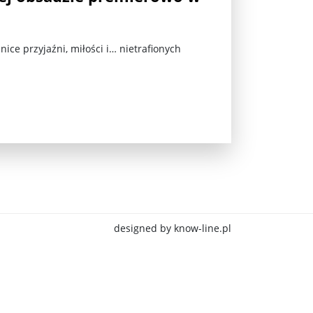
ce przyjaźni, miłości i… nietrafionych
jna Rosji z Ukrainą. Dzień 1254 ...
designed by know-line.pl
Najstarsza muzyka świata ...