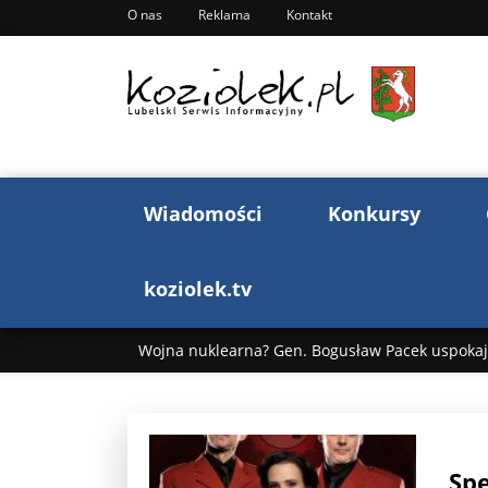
O nas
Reklama
Kontakt
Wiadomości
Konkursy
koziolek.tv
Wojna nuklearna? Gen. Bogusław Pacek uspokaja
Wojna Rosji z Ukrainą. Dzień 1255 ...
Donald T
„Ciao, Goethe!”: Jacek Cygan w podróży do Włoch 
Sp
Bogusław Chrabota: Błazeństwa Andrzeja Dudy c