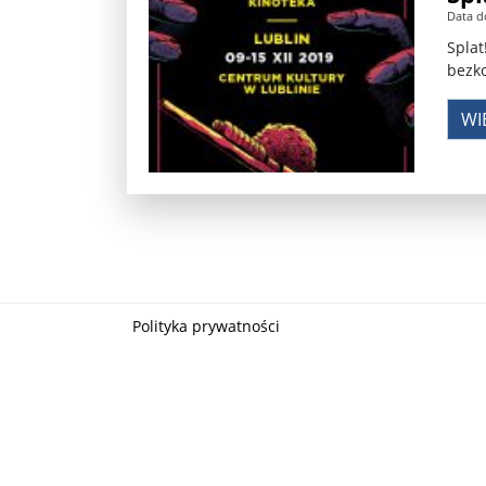
Data d
Władimir Putin po ultimatum Donalda Trumpa: U
Splat
bezk
Przemysław Czarnek ujawnia, z jakimi partiami Pi
WI
Są wyniki rekrytacji na SGGW. Uczelnia będzie wa
Były prezydent Korei Płd. nie dał się przesłuchać.
Robert Wilson nie żyje. Pracował z Lady Gagą, To
Pierwszy kraj UE zakazuje eksportu broni do Izrae
Okrągły stół na Białorusi? Przeciwnicy Łukaszenki
Polityka prywatności
Grażyna Torbicka: Kocham kino, ale kocham też t
Estera Flieger: Nie znoszę dyskusji o sensie Pows
Michał Szułdrzyński: Z popiołów aż do chmur. Wa
Karol Nawrocki zakończył prace nad strukturą ka