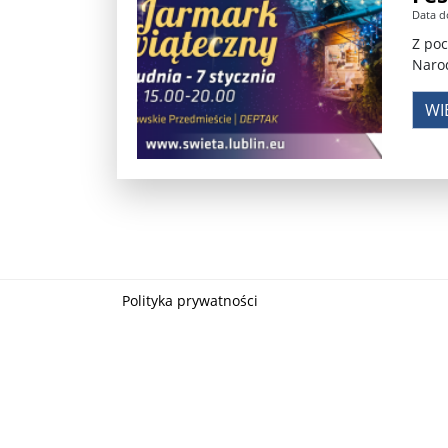
Data d
Władimir Putin po ultimatum Donalda Trumpa: U
Z poc
Narod
Przemysław Czarnek ujawnia, z jakimi partiami Pi
WI
Są wyniki rekrytacji na SGGW. Uczelnia będzie wa
Były prezydent Korei Płd. nie dał się przesłuchać.
Robert Wilson nie żyje. Pracował z Lady Gagą, To
Pierwszy kraj UE zakazuje eksportu broni do Izrae
Okrągły stół na Białorusi? Przeciwnicy Łukaszenki
Polityka prywatności
Grażyna Torbicka: Kocham kino, ale kocham też t
Estera Flieger: Nie znoszę dyskusji o sensie Pows
Michał Szułdrzyński: Z popiołów aż do chmur. Wa
Karol Nawrocki zakończył prace nad strukturą ka