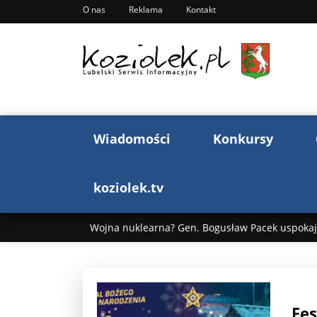
O nas
Reklama
Kontakt
Wiadomości
Konkursy
koziolek.tv
Wojna nuklearna? Gen. Bogusław Pacek uspokaja
Wojna Rosji z Ukrainą. Dzień 1255 ...
Donald T
„Ciao, Goethe!”: Jacek Cygan w podróży do Włoch 
Fes
Bogusław Chrabota: Błazeństwa Andrzeja Dudy c