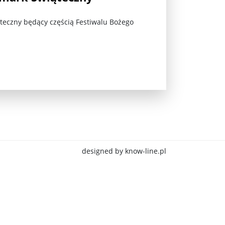
teczny będący częścią Festiwalu Bożego
jna Rosji z Ukrainą. Dzień 1254 ...
designed by know-line.pl
Najstarsza muzyka świata ...