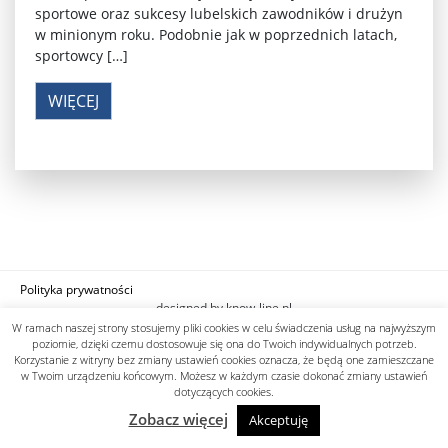
sportowe oraz sukcesy lubelskich zawodników i drużyn
w minionym roku. Podobnie jak w poprzednich latach,
sportowcy […]
WIĘCEJ
Polityka prywatności
designed by know-line.pl
W ramach naszej strony stosujemy pliki cookies w celu świadczenia usług na najwyższym
poziomie, dzięki czemu dostosowuje się ona do Twoich indywidualnych potrzeb.
Korzystanie z witryny bez zmiany ustawień cookies oznacza, że będą one zamieszczane
w Twoim urządzeniu końcowym. Możesz w każdym czasie dokonać zmiany ustawień
dotyczących cookies.
Zobacz więcej
Akceptuję