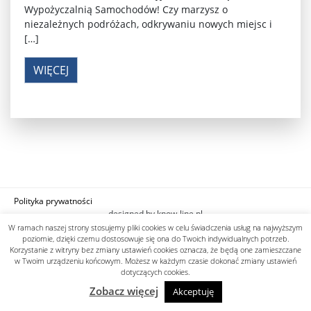
Wypożyczalnią Samochodów! Czy marzysz o
niezależnych podróżach, odkrywaniu nowych miejsc i
[…]
WIĘCEJ
Polityka prywatności
designed by know-line.pl
W ramach naszej strony stosujemy pliki cookies w celu świadczenia usług na najwyższym
poziomie, dzięki czemu dostosowuje się ona do Twoich indywidualnych potrzeb.
Korzystanie z witryny bez zmiany ustawień cookies oznacza, że będą one zamieszczane
w Twoim urządzeniu końcowym. Możesz w każdym czasie dokonać zmiany ustawień
dotyczących cookies.
Zobacz więcej
Akceptuję