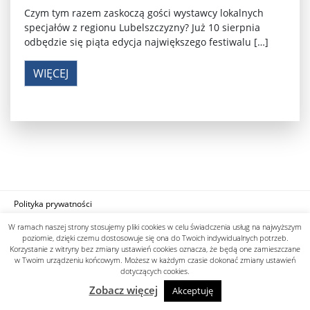
Czym tym razem zaskoczą gości wystawcy lokalnych
specjałów z regionu Lubelszczyzny? Już 10 sierpnia
odbędzie się piąta edycja największego festiwalu […]
WIĘCEJ
Polityka prywatności
designed by know-line.pl
W ramach naszej strony stosujemy pliki cookies w celu świadczenia usług na najwyższym
poziomie, dzięki czemu dostosowuje się ona do Twoich indywidualnych potrzeb.
Korzystanie z witryny bez zmiany ustawień cookies oznacza, że będą one zamieszczane
w Twoim urządzeniu końcowym. Możesz w każdym czasie dokonać zmiany ustawień
dotyczących cookies.
Zobacz więcej
Akceptuję