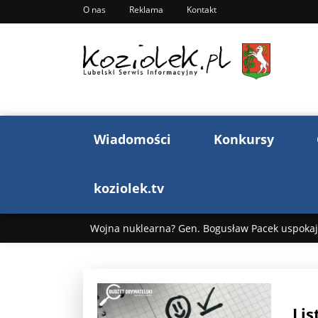
O nas
Reklama
Kontakt
Wiadomości
Konkursy
koziolek.tv
Wojna nuklearna? Gen. Bogusław Pacek uspokaja
Wojna Rosji z Ukrainą. Dzień 1255 ...
Donald T
„Ciao, Goethe!”: Jacek Cygan w podróży do Włoch 
Lis
Bogusław Chrabota: Błazeństwa Andrzeja Dudy c