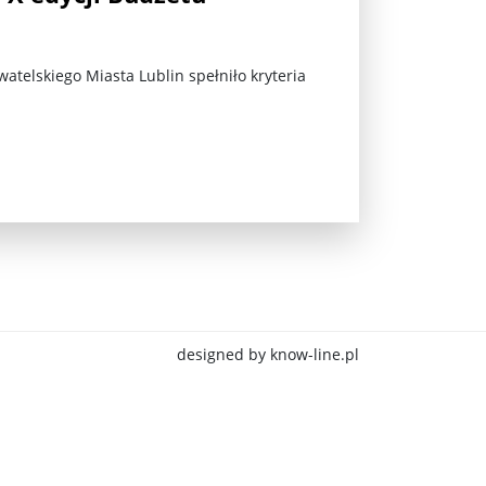
telskiego Miasta Lublin spełniło kryteria
jna Rosji z Ukrainą. Dzień 1254 ...
designed by know-line.pl
Najstarsza muzyka świata ...