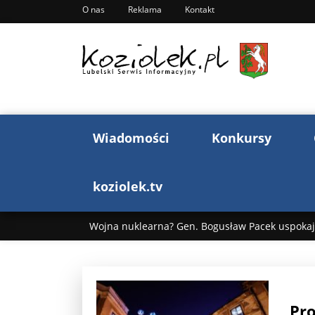
O nas
Reklama
Kontakt
Wiadomości
Konkursy
koziolek.tv
Wojna nuklearna? Gen. Bogusław Pacek uspokaja
Wojna Rosji z Ukrainą. Dzień 1255 ...
Donald T
„Ciao, Goethe!”: Jacek Cygan w podróży do Włoch 
Pro
Bogusław Chrabota: Błazeństwa Andrzeja Dudy c