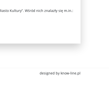
asto Kultury”. Wśród nich znalazły się m.in.:
jna Rosji z Ukrainą. Dzień 1254 ...
designed by know-line.pl
Najstarsza muzyka świata ...