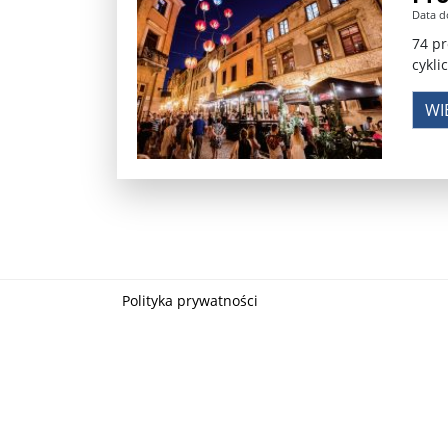
Data d
Władimir Putin po ultimatum Donalda Trumpa: U
74 pr
cykli
Przemysław Czarnek ujawnia, z jakimi partiami Pi
WI
Są wyniki rekrytacji na SGGW. Uczelnia będzie wa
Były prezydent Korei Płd. nie dał się przesłuchać.
Robert Wilson nie żyje. Pracował z Lady Gagą, To
Pierwszy kraj UE zakazuje eksportu broni do Izrae
Okrągły stół na Białorusi? Przeciwnicy Łukaszenki
Polityka prywatności
Grażyna Torbicka: Kocham kino, ale kocham też t
Estera Flieger: Nie znoszę dyskusji o sensie Pows
Michał Szułdrzyński: Z popiołów aż do chmur. Wa
Karol Nawrocki zakończył prace nad strukturą ka