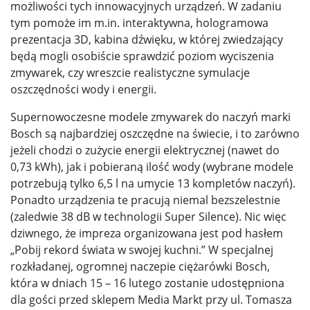
możliwości tych innowacyjnych urządzeń. W zadaniu
tym pomoże im m.in. interaktywna, hologramowa
prezentacja 3D, kabina dźwięku, w której zwiedzający
będą mogli osobiście sprawdzić poziom wyciszenia
zmywarek, czy wreszcie realistyczne symulacje
oszczędności wody i energii.
Supernowoczesne modele zmywarek do naczyń marki
Bosch są najbardziej oszczędne na świecie, i to zarówno
jeżeli chodzi o zużycie energii elektrycznej (nawet do
0,73 kWh), jak i pobieraną ilość wody (wybrane modele
potrzebują tylko 6,5 l na umycie 13 kompletów naczyń).
Ponadto urządzenia te pracują niemal bezszelestnie
(zaledwie 38 dB w technologii Super Silence). Nic więc
dziwnego, że impreza organizowana jest pod hasłem
„Pobij rekord świata w swojej kuchni.” W specjalnej
rozkładanej, ogromnej naczepie ciężarówki Bosch,
która w dniach 15 – 16 lutego zostanie udostępniona
dla gości przed sklepem Media Markt przy ul. Tomasza