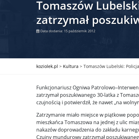
Tomaszów Lubelski:
Władimir Putin po ultimatum Donalda Trumpa: U
zatrzymał poszuki
Przemysław Czarnek ujawnia, z jakimi partiami Pi
Data dodania: 15 październik 2012
Są wyniki rekrytacji na SGGW. Uczelnia będzie wa
Były prezydent Korei Płd. nie dał się przesłuchać.
Robert Wilson nie żyje. Pracował z Lady Gagą, To
koziolek.pl
>
Kultura
>
Tomaszów Lubelski: Policj
Pierwszy kraj UE zakazuje eksportu broni do Izrae
Funkcjonariusz Ogniwa Patrolowo–Interwen
Okrągły stół na Białorusi? Przeciwnicy Łukaszenki
zatrzymał poszukiwanego 30-latka z Tomaszo
Grażyna Torbicka: Kocham kino, ale kocham też t
czujnością i potwierdził, że nawet „na wolny
Estera Flieger: Nie znoszę dyskusji o sensie Pows
Zatrzymanie miało miejsce w piątkowe popoł
mieszkańca Tomaszowa na jednej z ulic mias
Michał Szułdrzyński: Z popiołów aż do chmur. Wa
nakazów doprowadzenia do zakładu karnego
Czujny mundurowy zatrzymał poszukiwanego 
Karol Nawrocki zakończył prace nad strukturą ka