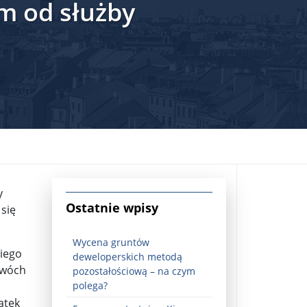
m od służby
jna Rosji z Ukrainą. Dzień 1254 ...
y
Ostatnie wpisy
się
Wycena gruntów
niego
deweloperskich metodą
dwóch
pozostałościową – na czym
Najstarsza muzyka świata ...
polega?
atek