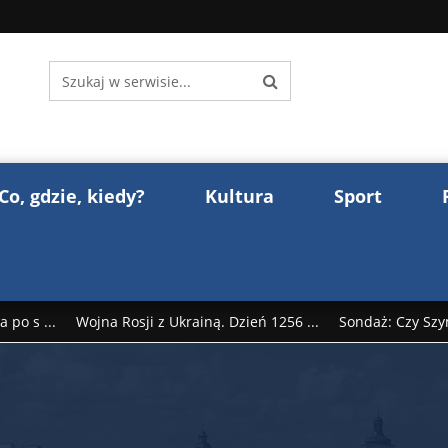
Co, gdzie, kiedy?
Kultura
Sport
 po s ...
Wojna Rosji z Ukrainą. Dzień 1256 ...
Sondaż: Czy Szy
rump reaguje na słowa Dmitrija Miedwiediew ...
Donald Trump z
śl ...
Polak premierem Litwy? Robert Duchniewicz na krótk ...
zy TV ...
ABW zatrzymała szpiega. „Dopadniemy każdego. Racze .