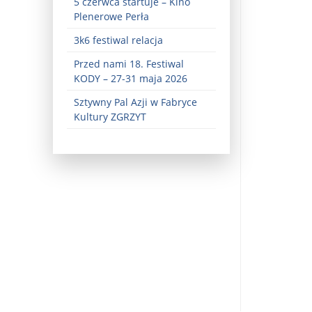
5 czerwca startuje – Kino
Plenerowe Perła
3k6 festiwal relacja
Przed nami 18. Festiwal
KODY – 27-31 maja 2026
Sztywny Pal Azji w Fabryce
Kultury ZGRZYT
ez zaangażowania ...
fiary ...
Zaproszenie na wystawę: „Uciec z piekła” ...
u potrzebne są historyczne śledztwa ...
s ...
Gintautas Paluckas odchodz ...