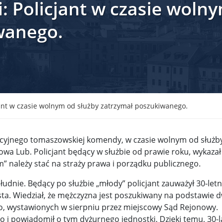
 Policjant w czasie wolny
krain ...
TSUE uderza w plan Giorgii Meloni, by odsyłać imig ...
wanego.
S ...
Nowa metoda walki z kłusownictwem. Nosorożcom wstr ...
lc ...
Sondaż na Węgrzech: Viktor Orbán ma powody do niep ...
 ...
Nieznane tajemnice Powstania Warszawskiego. Jan Oł ...
me ...
Salwador: Prezydent będzie mógł rządzić do śmierci ...
ant w czasie wolnym od służby zatrzymał poszukiwanego.
l ...
Donald Trump zaostrza wojnę celną z Kanadą. Biały ...
Wo
cyjnego tomaszowskiej komendy, w czasie wolnym od służb
 ...
Demokraci uczą się nowego języka. Wzorują się na D ...
wa Lub. Policjant będący w służbie od prawie roku, wykazał 
eat ...
Sondaż: Czy Powstanie Warszawskie było potrzebne i ...
m” należy stać na straży prawa i porządku publicznego.
t ...
Wanda Traczyk-Stawska: Szczucie dziś na Niemców to ...
udnie. Będący po służbie „młody” policjant zauważył 30-let
ta. Wiedział, że mężczyzna jest poszukiwany na podstawie 
rsz ...
Kard. Konrad Krajewski o słowach „Polska dla Polak ...
, wystawionych w sierpniu przez miejscowy Sąd Rejonowy.
i powiadomił o tym dyżurnego jednostki. Dzięki temu, 30-l
nce ...
Urszula Rusecka z PiS krytykuje Grzegorza Brauna. ...