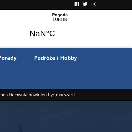
Porady
Podróże i Hobby
mon Hołownia powinien być marszałki ...
nów pisze o wojnie na Ukrainie. Wspo ...
..