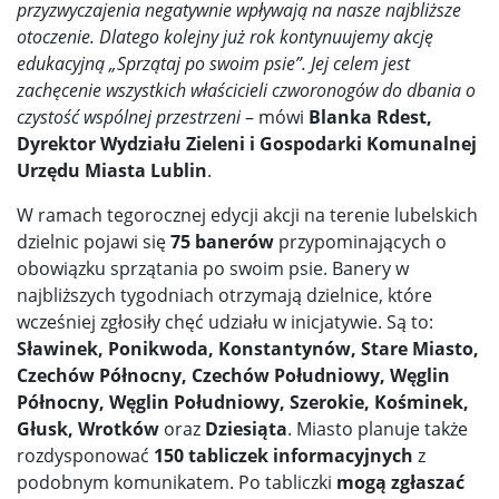
przyzwyczajenia negatywnie wpływają na nasze najbliższe
otoczenie. Dlatego kolejny już rok kontynuujemy akcję
edukacyjną „Sprzątaj po swoim psie”. Jej celem jest
zachęcenie wszystkich właścicieli czworonogów do dbania o
czystość wspólnej przestrzeni
– mówi
Blanka Rdest,
Dyrektor Wydziału Zieleni i Gospodarki Komunalnej
Urzędu Miasta Lublin
.
W ramach tegorocznej edycji akcji na terenie lubelskich
dzielnic pojawi się
75 banerów
przypominających o
obowiązku sprzątania po swoim psie. Banery w
najbliższych tygodniach otrzymają dzielnice, które
wcześniej zgłosiły chęć udziału w inicjatywie. Są to:
Sławinek, Ponikwoda, Konstantynów, Stare Miasto,
Czechów Północny, Czechów Południowy, Węglin
Północny, Węglin Południowy, Szerokie, Kośminek,
Głusk, Wrotków
oraz
Dziesiąta
. Miasto planuje także
rozdysponować
150 tabliczek informacyjnych
z
podobnym komunikatem. Po tabliczki
mogą zgłaszać