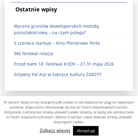
Ostatnie wpisy
Wycena gruntów deweloperskich metodą
pozostałościową – na czym polega?
5 czerwca startuje – Kino Plenerowe Perła
3k6 festiwal relacja
Przed nami 18. Festiwal KODY – 27-31 maja 2026
Sztywny Pal Azji w Fabryce Kultury ZGRZYT
W ramach naszej strony stosujemy pliki cookies w celu świadczenia usług na najwyższym
poziomie, dzięki czemu dostosowuje się ona do Twoich indywidualnych potrzeb.
Korzystanie z witryny bez zmiany ustawień cookies oznacza, że będą one zamieszczane
w Twoim urządzeniu końcowym. Możesz w każdym czasie dokonać zmiany ustawień
dotyczących cookies.
Polityka prywatności
Zobacz więcej
Akceptuję
designed by know-line.pl