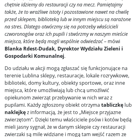
chętnie idziemy do restauracji czy na mecz. Pamiętajmy
także, że to wrażliwe istoty i pozostawione nawet na chwilę
przed sklepem, biblioteką lub w innym miejscu są narażone
na stres. Dlatego otwórzmy się na potrzeby właścicieli
czworonogów oraz ich pupili i stwórzmy w naszym mieście
miejsca, które będą mogli wspólnie odwiedzać
– mówi
Blanka Rdest-Dudak, Dyrektor Wydziału Zieleni i
Gospodarki Komunalnej
.
Do udziału w akcji mogą zgłaszać się funkcjonujące na
terenie Lublina sklepy, restauracje, lokale rozrywkowe,
biblioteki, domy kultury, obiekty sportowe, oraz inne
miejsca, które umożliwiają lub chcą umożliwić
opiekunom zwierząt przebywanie w nich wraz z
pupilami. Każdy zgłoszony obiekt otrzyma
tabliczkę
lub
naklejkę
z informacją, że jest to „Miejsce przyjazne
zwierzętom”. Dzięki temu właściciele psów i kotów będą
mieli jasny sygnał, że w danym sklepie czy restauracji
zwierzaki są mile widziane i mogą tam wejść razem ze