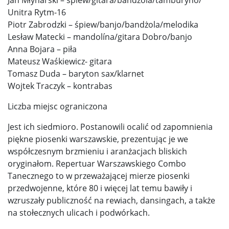
Unitra Rytm-16
Piotr Zabrodzki – śpiew/banjo/bandżola/melodika
Lesław Matecki – mandolína/gitara Dobro/banjo
Anna Bojara – piła
Mateusz Waśkiewicz- gitara
Tomasz Duda – baryton sax/klarnet
Wojtek Traczyk – kontrabas
Liczba miejsc ograniczona
Jest ich siedmioro. Postanowili ocalić od zapomnienia
piękne piosenki warszawskie, prezentując je we
współczesnym brzmieniu i aranżacjach bliskich
oryginałom. Repertuar Warszawskiego Combo
Tanecznego to w przeważającej mierze piosenki
przedwojenne, które 80 i więcej lat temu bawiły i
wzruszały publiczność na rewiach, dansingach, a także
na stołecznych ulicach i podwórkach.