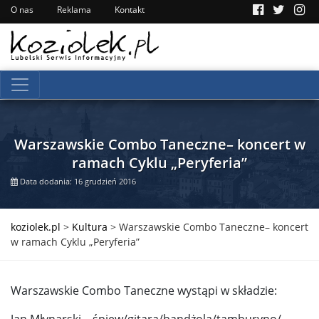
O nas
Reklama
Kontakt
Warszawskie Combo Taneczne– koncert w
ramach Cyklu „Peryferia”
Data dodania: 16 grudzień 2016
koziolek.pl
>
Kultura
>
Warszawskie Combo Taneczne– koncert
w ramach Cyklu „Peryferia”
Warszawskie Combo Taneczne wystąpi w składzie:
Jan Młynarski – śpiew/gitara/bandżola/tamburyno/