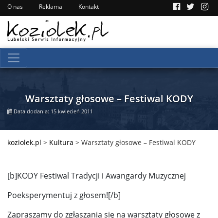
O nas
Reklama
Kontakt
Warsztaty głosowe – Festiwal KODY
Data dodania: 15 kwiecień 2011
koziolek.pl
>
Kultura
>
Warsztaty głosowe – Festiwal KODY
[b]KODY Festiwal Tradycji i Awangardy Muzycznej
Poeksperymentuj z głosem![/b]
Zapraszamy do zgłaszania się na warsztaty głosowe z