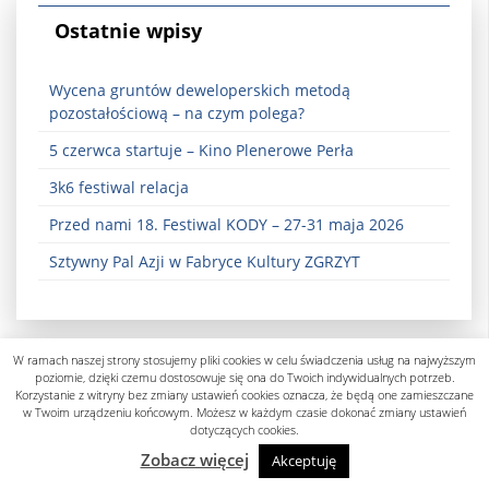
Ostatnie wpisy
Wycena gruntów deweloperskich metodą
pozostałościową – na czym polega?
5 czerwca startuje – Kino Plenerowe Perła
3k6 festiwal relacja
Przed nami 18. Festiwal KODY – 27-31 maja 2026
Sztywny Pal Azji w Fabryce Kultury ZGRZYT
W ramach naszej strony stosujemy pliki cookies w celu świadczenia usług na najwyższym
poziomie, dzięki czemu dostosowuje się ona do Twoich indywidualnych potrzeb.
Korzystanie z witryny bez zmiany ustawień cookies oznacza, że będą one zamieszczane
w Twoim urządzeniu końcowym. Możesz w każdym czasie dokonać zmiany ustawień
dotyczących cookies.
Polityka prywatności
Zobacz więcej
Akceptuję
designed by know-line.pl