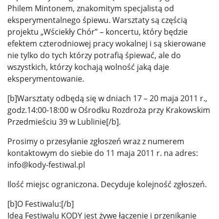
Philem Mintonem, znakomitym specjalistą od
eksperymentalnego śpiewu. Warsztaty są częścią
projektu „Wściekły Chór” – koncertu, który będzie
efektem czterodniowej pracy wokalnej i są skierowane
nie tylko do tych którzy potrafią śpiewać, ale do
wszystkich, którzy kochają wolność jaką daje
eksperymentowanie.
[b]Warsztaty odbędą się w dniach 17 – 20 maja 2011 r.,
godz.14:00-18:00 w Ośrodku Rozdroża przy Krakowskim
Przedmieściu 39 w Lublinie[/b].
Prosimy o przesyłanie zgłoszeń wraz z numerem
kontaktowym do siebie do 11 maja 2011 r. na adres:
info@kody-festiwal.pl
Ilość miejsc ograniczona. Decyduje kolejność zgłoszeń.
[b]O Festiwalu:[/b]
Ideą Festiwalu KODY jest żywe łączenie i przenikanie