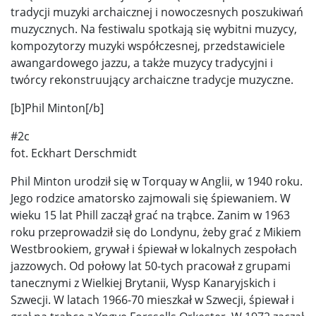
tradycji muzyki archaicznej i nowoczesnych poszukiwań
muzycznych. Na festiwalu spotkają się wybitni muzycy,
kompozytorzy muzyki współczesnej, przedstawiciele
awangardowego jazzu, a także muzycy tradycyjni i
twórcy rekonstruujący archaiczne tradycje muzyczne.
[b]Phil Minton[/b]
#2c
fot. Eckhart Derschmidt
Phil Minton urodził się w Torquay w Anglii, w 1940 roku.
Jego rodzice amatorsko zajmowali się śpiewaniem. W
wieku 15 lat Phill zaczął grać na trąbce. Zanim w 1963
roku przeprowadził się do Londynu, żeby grać z Mikiem
Westbrookiem, grywał i śpiewał w lokalnych zespołach
jazzowych. Od połowy lat 50-tych pracował z grupami
tanecznymi z Wielkiej Brytanii, Wysp Kanaryjskich i
Szwecji. W latach 1966-70 mieszkał w Szwecji, śpiewał i