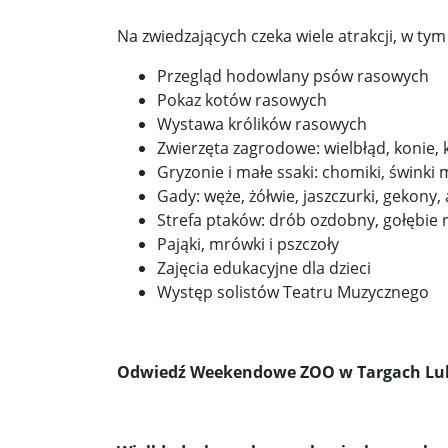
Na zwiedzających czeka wiele atrakcji, w tym 
Donald Trump żąda porozumienia, które zakończ
Przegląd hodowlany psów rasowych
Sławomir Mentzen: Migracja legalna również jest
Pokaz kotów rasowych
Dni Konia Arabskiego 2025 – pasja, tradycja i prz
Wystawa królików rasowych
Zwierzęta zagrodowe: wielbłąd, konie, k
Zełenski chciał rozmawiać z Nawrockim. Ukraina l
Gryzonie i małe ssaki: chomiki, świnki 
Gady: węże, żółwie, jaszczurki, gekony,
Presja na Izrael rośnie. Kolejny kraj G7 zapowiad
Strefa ptaków: drób ozdobny, gołębie 
Pająki, mrówki i pszczoły
Powstanie to nie jest zamknięta karta historii ...
Zajęcia edukacyjne dla dzieci
Walka z okupantem, walka z ogniem ...
Ratune
Występ solistów Teatru Muzycznego
Zaproszenie. Spacer z historią: „Warszawa ślada
Cyniczne współczucie dla ofiar ...
Socjaliści w 
Odwiedź Weekendowe ZOO w Targach Lu
Leszek Miller wieszczy koniec Polski 2050. „Szym