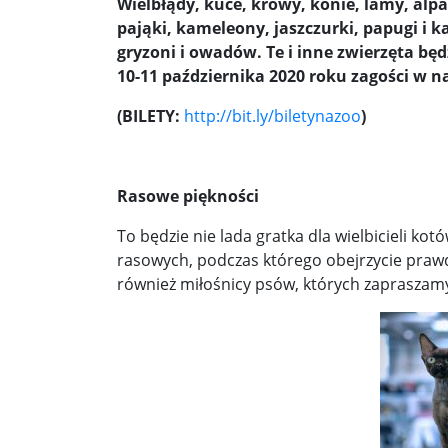
Wielbłądy, kuce, krowy, konie, lamy, alpak
Pobić Niemców u siebie ...
Powstańcy prascy 
pająki, kameleony, jaszczurki, papugi i 
Nowe wytyczne dla pacjentów onkologicznych. W
gryzoni i owadów. Te i inne zwierzęta b
10-11 października 2020 roku zagości w n
Donald Trump starł się w internecie z byłym pre
(BILETY:
http://bit.ly/biletynazoo
)
Elektrownia Powiśle: energia dla walczącej Wars
Kapelusz w błocie ...
Korea Południowa zainwe
Rasowe piękności
Brazylia udziela Stanom Zjednoczonym lekcji de
To będzie nie lada gratka dla wielbicieli 
Donieck bez wody i z fekaliami za oknem. Ale z ro
rasowych, podczas którego obejrzycie prawdz
również miłośnicy psów, których zaprasza
Sondaż: Stary czy nowy premier? Jeden polityk z 
Sondaż: Andrzej Duda – prezydent wszystkich Po
Kolejne zapowiedzi uznania państwa palestyński
Ozzy Osbourne żegnany jak król heavy metalu ..