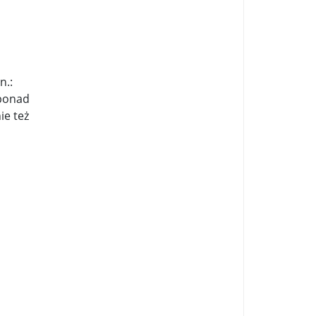
n.:
 ponad
ie też