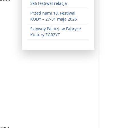
3k6 festiwal relacja
Przed nami 18. Festiwal
KODY – 27-31 maja 2026
Sztywny Pal Azji w Fabryce
Kultury ZGRZYT
ez zaangażowania ...
fiary ...
Zaproszenie na wystawę: „Uciec z piekła” ...
u potrzebne są historyczne śledztwa ...
s ...
Gintautas Paluckas odchodz ...