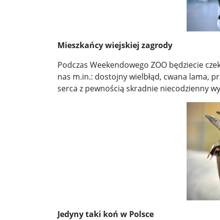
Démarche podczas przemówienia Walentyny Mat
„Złamane tabu”. Wobec Izraela padły oskarżenia o
10 najsilniejszych, odnotowanych trzęsień ziemi.
Mieszkańcy wiejskiej zagrody
Bronisław Komorowski: Wypowiedź Szymona Hoło
Podczas Weekendowego ZOO będziecie czek
nas m.in.: dostojny wielbłąd, cwana lama, p
Wiceszef MSWiA Czesław Mroczek o podpaleniac
serca z pewnością skradnie niecodzienny wy
Jedyny taki koń w Polsce