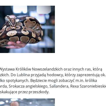
ystawa Królików Nowozelandzkich oraz innych ras, którą
zkich. Do Lublina przyjadą hodowcy, którzy zaprezentują ok.
dko spotykanych. Będziecie mogli zobaczyć m.in. królika
rda, Srokacza angielskiego, Sallandera, Rexa Szaroniebieski
eskakujące przez przeszkody.