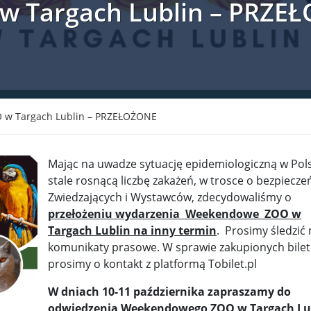
 Targach Lublin – PRZE
krain ...
TSUE uderza w plan Giorgii Meloni, by odsyłać imig ...
S ...
Nowa metoda walki z kłusownictwem. Nosorożcom wstr ...
lc ...
Sondaż na Węgrzech: Viktor Orbán ma powody do niep ...
 ...
Nieznane tajemnice Powstania Warszawskiego. Jan Oł ...
w Targach Lublin – PRZEŁOŻONE
me ...
Salwador: Prezydent będzie mógł rządzić do śmierci ...
Mając na uwadze sytuację epidemiologiczną w Pols
l ...
Donald Trump zaostrza wojnę celną z Kanadą. Biały ...
Wo
stale rosnącą liczbę zakażeń, w trosce o bezpiecz
Zwiedzających i Wystawców, zdecydowaliśmy o
 ...
Demokraci uczą się nowego języka. Wzorują się na D ...
przełożeniu wydarzenia Weekendowe ZOO w
eat ...
Sondaż: Czy Powstanie Warszawskie było potrzebne i ...
Targach Lublin na inny termin
. Prosimy śledzić
komunikaty prasowe. W sprawie zakupionych bile
t ...
Wanda Traczyk-Stawska: Szczucie dziś na Niemców to ...
prosimy o kontakt z platformą Tobilet.pl
rsz ...
Kard. Konrad Krajewski o słowach „Polska dla Polak ...
W dniach 10-11 października zapraszamy do
odwiedzenia Weekendowego ZOO w Targach Lub
nce ...
Urszula Rusecka z PiS krytykuje Grzegorza Brauna. ...