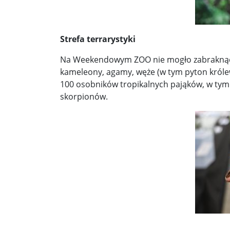
Strefa terrarystyki
Na Weekendowym ZOO nie mogło zabraknąć m
kameleony, agamy, węże (w tym pyton królews
100 osobników tropikalnych pająków, w tym n
skorpionów.