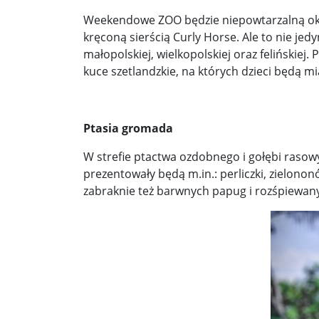
Weekendowe ZOO będzie niepowtarzalną okaz
kręconą sierścią Curly Horse. Ale to nie je
małopolskiej, wielkopolskiej oraz felińskiej
kuce szetlandzkie, na których dzieci będą m
Ptasia gromada
W strefie ptactwa ozdobnego i gołębi rasow
prezentowały będą m.in.: perliczki, zielonon
zabraknie też barwnych papug i rozśpiewan