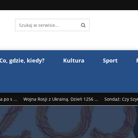
Co, gdzie, kiedy?
Kultura
Sport
 po s ...
Wojna Rosji z Ukrainą. Dzień 1256 ...
Sondaż: Czy Szy
rump reaguje na słowa Dmitrija Miedwiediew ...
Donald Trump z
śl ...
Polak premierem Litwy? Robert Duchniewicz na krótk ...
zy TV ...
ABW zatrzymała szpiega. „Dopadniemy każdego. Racze .