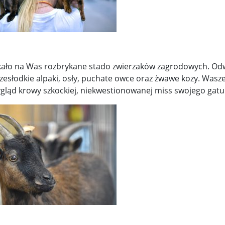
wijenko ...
100 tys. Holendrów zabroniło sobie uprawiania haza 
 l ...
Potężne trzęsienie ziemi u wybrzeży Rosji. Alarm n ...
 M ...
Dr Mirosław Oczkoś o rekonstrukcji rządu: Nie było ...
wni o ...
Znów niespokojnie w Azji. Tajlandia oskarża Kambod ..
ało na Was rozbrykane stado zwierzaków zagrodowych. Od
rzesłodkie alpaki, osły, puchate owce oraz żwawe kozy. Wasz
h w Wa ...
gląd krowy szkockiej, niekwestionowanej miss swojego gatu