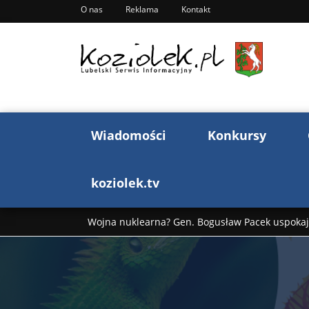
O nas
Reklama
Kontakt
Wiadomości
Konkursy
koziolek.tv
Wojna nuklearna? Gen. Bogusław Pacek uspokaja
Wojna Rosji z Ukrainą. Dzień 1255 ...
Donald T
„Ciao, Goethe!”: Jacek Cygan w podróży do Włoch 
Bogusław Chrabota: Błazeństwa Andrzeja Dudy c