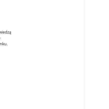
...
.
wiedzą
e
nku.