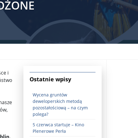
ŁOŻONE
ce i
jna Rosji z Ukrainą. Dzień 1254 ...
Ostatnie wpisy
eństwo
Wycena gruntów
deweloperskich metodą
 nasze
pozostałościową – na czym
tów,
polega?
5 czerwca startuje – Kino
Najstarsza muzyka świata ...
Plenerowe Perła
lin.