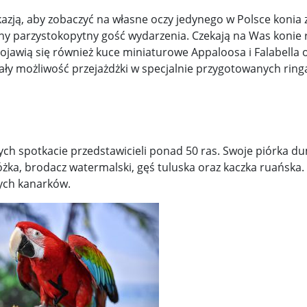
ją, aby zobaczyć na własne oczy jedynego w Polsce konia 
dyny parzystokopytny gość wydarzenia. Czekają na Was konie 
. Pojawią się również kuce miniaturowe Appaloosa i Falabella 
iały możliwość przejażdżki w specjalnie przygotowanych ring
ych spotkacie przedstawicieli ponad 50 ras. Swoje piórka d
óżka, brodacz watermalski, gęś tuluska oraz kaczka ruańska.
ych kanarków.