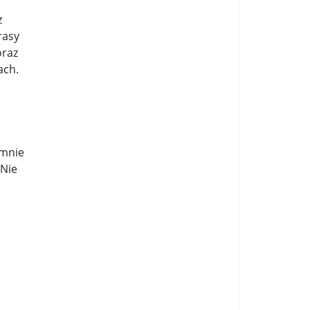
z
rasy
oraz
ach.
umnie
 Nie