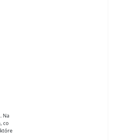
a. Na
, co
 które