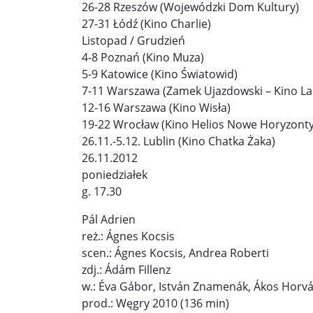
Pobić Niemców u siebie ...
Powstańcy prascy 
26-28 Rzeszów (Wojewódzki Dom Kultury)
27-31 Łódź (Kino Charlie)
Nowe wytyczne dla pacjentów onkologicznych. W
Listopad / Grudzień
4-8 Poznań (Kino Muza)
Donald Trump starł się w internecie z byłym pre
5-9 Katowice (Kino Światowid)
Elektrownia Powiśle: energia dla walczącej Wars
7-11 Warszawa (Zamek Ujazdowski – Kino La
12-16 Warszawa (Kino Wisła)
Kapelusz w błocie ...
Korea Południowa zainwe
19-22 Wrocław (Kino Helios Nowe Horyzonty
26.11.-5.12. Lublin (Kino Chatka Żaka)
Brazylia udziela Stanom Zjednoczonym lekcji de
26.11.2012
poniedziałek
Donieck bez wody i z fekaliami za oknem. Ale z ro
g. 17.30
Sondaż: Stary czy nowy premier? Jeden polityk z 
Pál Adrien
Sondaż: Andrzej Duda – prezydent wszystkich Po
reż.: Ágnes Kocsis
scen.: Ágnes Kocsis, Andrea Roberti
Kolejne zapowiedzi uznania państwa palestyński
zdj.: Ádám Fillenz
w.: Éva Gábor, István Znamenák, Ákos Horv
Ozzy Osbourne żegnany jak król heavy metalu ..
prod.: Węgry 2010 (136 min)