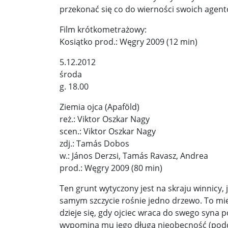
przekonać się co do wierności swoich agentó
Film krótkometrażowy:
Kosiątko prod.: Węgry 2009 (12 min)
5.12.2012
środa
g. 18.00
Ziemia ojca (Apaföld)
reż.: Viktor Oszkar Nagy
scen.: Viktor Oszkar Nagy
zdj.: Tamás Dobos
w.: János Derzsi, Tamás Ravasz, Andrea
prod.: Węgry 2009 (80 min)
Ten grunt wytyczony jest na skraju winnicy, j
samym szczycie rośnie jedno drzewo. To miej
dzieje się, gdy ojciec wraca do swego syna 
wypomina mu jego długą nieobecność (podcz