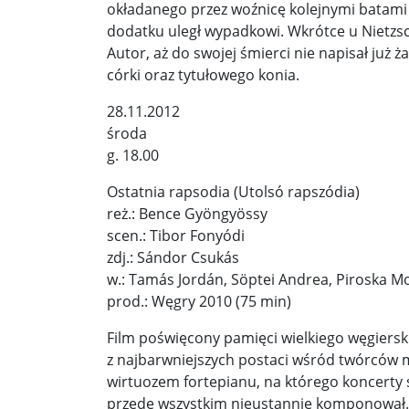
okładanego przez woźnicę kolejnymi batami ko
dodatku uległ wypadkowi. Wkrótce u Nietzs
Autor, aż do swojej śmierci nie napisał już ż
córki oraz tytułowego konia.
28.11.2012
środa
g. 18.00
Ostatnia rapsodia (Utolsó rapszódia)
reż.: Bence Gyöngyössy
scen.: Tibor Fonyódi
zdj.: Sándor Csukás
w.: Tamás Jordán, Söptei Andrea, Piroska Mo
prod.: Węgry 2010 (75 min)
Film poświęcony pamięci wielkiego węgiersk
z najbarwniejszych postaci wśród twórców m
wirtuozem fortepianu, na którego koncerty śc
przede wszystkim nieustannie komponował. 