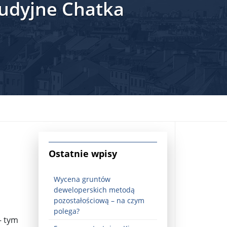
tudyjne Chatka
jna Rosji z Ukrainą. Dzień 1254 ...
Ostatnie wpisy
Wycena gruntów
deweloperskich metodą
pozostałościową – na czym
Najstarsza muzyka świata ...
polega?
– tym