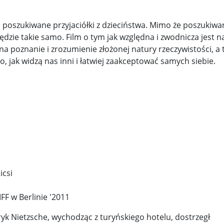
wijenko ...
100 tys. Holendrów zabroniło sobie uprawiania haza 
 l ...
Potężne trzęsienie ziemi u wybrzeży Rosji. Alarm n ...
na poszukiwane przyjaciółki z dzieciństwa. Mimo że poszukiwa
 będzie takie samo. Film o tym jak względna i zwodnicza jest n
 M ...
Dr Mirosław Oczkoś o rekonstrukcji rządu: Nie było ...
 poznanie i zrozumienie złożonej natury rzeczywistości, a 
 jak widzą nas inni i łatwiej zaakceptować samych siebie.
wni o ...
Znów niespokojnie w Azji. Tajlandia oskarża Kambod ..
h w Wa ...
icsi
FF w Berlinie '2011
eryk Nietzsche, wychodząc z turyńskiego hotelu, dostrzegł