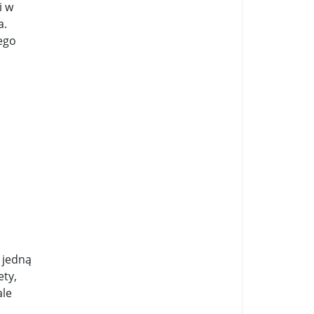
i w
a.
jego
 jedną
ety,
ale