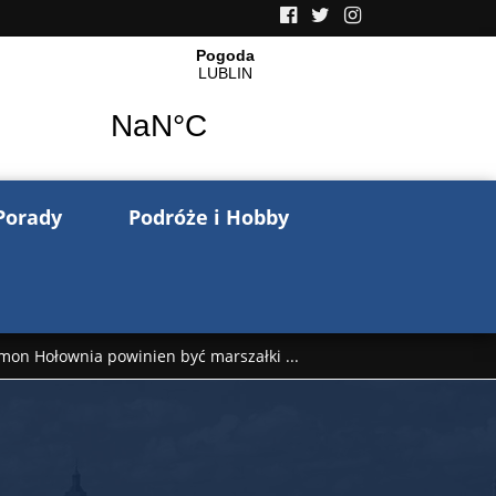
Porady
Podróże i Hobby
mon Hołownia powinien być marszałki ...
nów pisze o wojnie na Ukrainie. Wspo ...
..