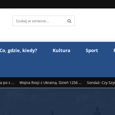
Co, gdzie, kiedy?
Kultura
Sport
 po s ...
Wojna Rosji z Ukrainą. Dzień 1256 ...
Sondaż: Czy Szy
rump reaguje na słowa Dmitrija Miedwiediew ...
Donald Trump z
śl ...
Polak premierem Litwy? Robert Duchniewicz na krótk ...
zy TV ...
ABW zatrzymała szpiega. „Dopadniemy każdego. Racze .