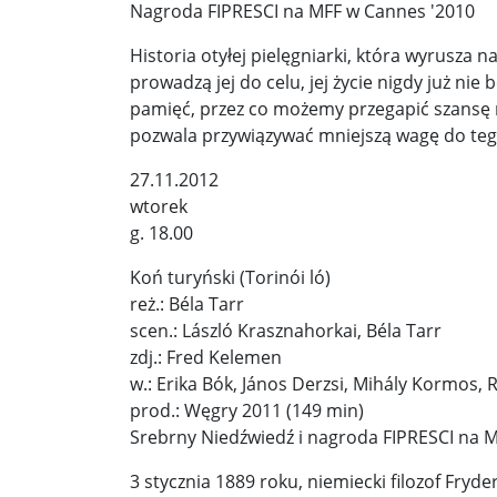
Démarche podczas przemówienia Walentyny Mat
Nagroda FIPRESCI na MFF w Cannes '2010
„Złamane tabu”. Wobec Izraela padły oskarżenia o
Historia otyłej pielęgniarki, która wyrusza 
prowadzą jej do celu, jej życie nigdy już nie
10 najsilniejszych, odnotowanych trzęsień ziemi.
pamięć, przez co możemy przegapić szansę na
pozwala przywiązywać mniejszą wagę do tego,
Bronisław Komorowski: Wypowiedź Szymona Hoło
27.11.2012
Wiceszef MSWiA Czesław Mroczek o podpaleniac
wtorek
g. 18.00
Koń turyński (Torinói ló)
reż.: Béla Tarr
scen.: László Krasznahorkai, Béla Tarr
zdj.: Fred Kelemen
w.: Erika Bók, János Derzsi, Mihály Kormos, R
prod.: Węgry 2011 (149 min)
Srebrny Niedźwiedź i nagroda FIPRESCI na M
3 stycznia 1889 roku, niemiecki filozof Fryd