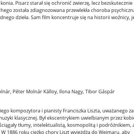
nia. Pisarz starał się ochronić zwierzę, lecz bezskutecznie 
chego została zdiagnozowana przewlekła choroba psychiczn
adnego dzieła. Sam film koncentruje się na historii woźnicy, 
lnár, Péter Molnár Kálloy, Ilona Nagy, Tibor Gáspár
iego kompozytora i pianisty Franciszka Liszta, uważanego za
uzyki klasycznej. Był ekscentrykiem uwielbianym przez kobi
iągały tłumy, intelektualistą, kosmopolitą i podróżnikiem, 
W 1886 roku ciężko chory Liszt wyjeżdża do Weimaru, aby