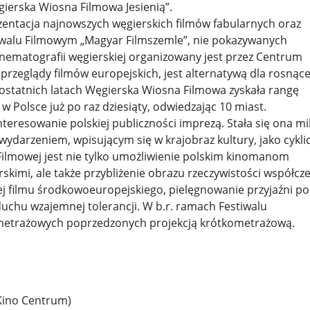
ierska Wiosna Filmowa Jesienią”.
entacja najnowszych węgierskich filmów fabularnych oraz
y woj ...
Świat u stóp Trumpa. Negocjuj albo płać 50 proc. ...
walu Filmowym „Magyar Filmszemle”, nie pokazywanych
inematografii węgierskiej organizowany jest przez Centrum
 pr ...
Radioaktywne gniazdo os odkryto w dawnych zakładac ...
przeglądy filmów europejskich, jest alternatywą dla rosnące
y ...
Ciężka noc w Kijowie. Rosja dwa razy uderzała z po ...
 W ostatnich latach Węgierska Wiosna Filmowa zyskała rangę
a w Polsce już po raz dziesiąty, odwiedzając 10 miast.
ic ...
Donaldowi Trumpowi udało się zapobiec wojnie. Cła ...
eresowanie polskiej publiczności imprezą. Stała się ona mi
ydarzeniem, wpisującym się w krajobraz kultury, jako cykli
a ...
Sensy Powstania Warszawskiego ...
Nie ma patriotyzmu b
Filmowej jest nie tylko umożliwienie polskim kinomanom
Wspólnota w chwili ciszy ...
Perspektywa świadka, perspektywa o
skimi, ale także przybliżenie obrazu rzeczywistości współcz
j filmu środkowoeuropejskiego, pielęgnowanie przyjaźni po
k wśród ceglanych murów ...
Gazowe Imperium Warszawy ...
duchu wzajemnej tolerancji. W b.r. ramach Festiwalu
metrażowych poprzedzonych projekcją krótkometrażową.
mi ...
Wielka Brytania: Lesbijka została arcybiskupem. Pi ...
Kom
konspiracji ...
Kolejne kontrowersje wokół RARS. Po zmianie preze
on ...
Powstańcy w Skierniewicach ...
Dymisja premiera Litwy. 
(Kino Centrum)