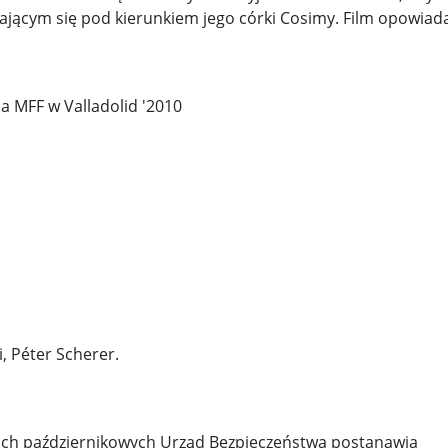
ającym się pod kierunkiem jego córki Cosimy. Film opowiad
na MFF w Valladolid '2010
i, Péter Scherer.
ach październikowych Urząd Bezpieczeństwa postanawia