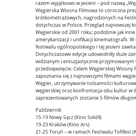
razem wyjątkowo w jesieni – pod nazwą „Węg
Węgierska Wiosna Filmowa to coroczna prez
Donald Trump żąda porozumienia, które zakończ
krótkometrażowych, nagrodzonych na Festi
dotychczas w Polsce. Przegląd najnowszej k
Sławomir Mentzen: Migracja legalna również jest
Węgierskie od 2001 roku; podobnie jak inne 
Dni Konia Arabskiego 2025 – pasja, tradycja i prz
amerykanizacji i unifikacji kinematografii.
festiwalu ogólnopolskiego i tej jesieni zawit
Zełenski chciał rozmawiać z Nawrockim. Ukraina l
Dotychczasowe edycje udowodniły duże zaint
widzianym i entuzjastycznie przyjmowanym w
Presja na Izrael rośnie. Kolejny kraj G7 zapowiad
przedsięwzięcie. Celem Węgierskiej Wiosny 
Powstanie to nie jest zamknięta karta historii ...
zapoznania się z najnowszymi filmami węgier
Węgier, utrzymywanie tożsamości kulturowe
Walka z okupantem, walka z ogniem ...
Ratune
węgierskiej oraz konfrontacja obu kultur w 
zaprezentowanych zostanie 5 filmów długo
Zaproszenie. Spacer z historią: „Warszawa ślada
Październik
Cyniczne współczucie dla ofiar ...
Socjaliści w 
15-19 Nowy Sącz (Kino Sokół)
19-23 Kraków (Kino Ars)
Leszek Miller wieszczy koniec Polski 2050. „Szym
21-25 Toruń – w ramach Festiwalu Tofifest 