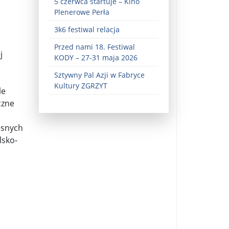
5 czerwca startuje – Kino
Plenerowe Perła
3k6 festiwal relacja
Przed nami 18. Festiwal
j
KODY – 27-31 maja 2026
Sztywny Pal Azji w Fabryce
Kultury ZGRZYT
le
czne
ez zaangażowania ...
fiary ...
esnych
lsko-
Zaproszenie na wystawę: „Uciec z piekła” ...
u potrzebne są historyczne śledztwa ...
s ...
Gintautas Paluckas odchodz ...