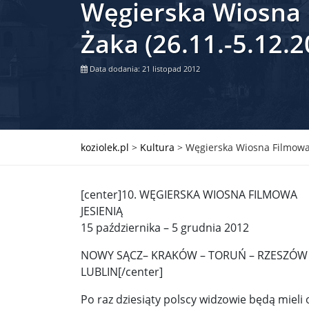
Węgierska Wiosna F
Władimir Putin po ultimatum Donalda Trumpa: U
Żaka (26.11.-5.12.2
Przemysław Czarnek ujawnia, z jakimi partiami Pi
Data dodania: 21 listopad 2012
Są wyniki rekrytacji na SGGW. Uczelnia będzie wa
Były prezydent Korei Płd. nie dał się przesłuchać.
Robert Wilson nie żyje. Pracował z Lady Gagą, To
koziolek.pl
>
Kultura
>
Węgierska Wiosna Filmowa 
Pierwszy kraj UE zakazuje eksportu broni do Izrae
[center]10. WĘGIERSKA WIOSNA FILMOWA
Okrągły stół na Białorusi? Przeciwnicy Łukaszenki
JESIENIĄ
Grażyna Torbicka: Kocham kino, ale kocham też t
15 października – 5 grudnia 2012
Estera Flieger: Nie znoszę dyskusji o sensie Pows
NOWY SĄCZ– KRAKÓW – TORUŃ – RZESZÓW 
LUBLIN[/center]
Michał Szułdrzyński: Z popiołów aż do chmur. Wa
Po raz dziesiąty polscy widzowie będą mieli
Karol Nawrocki zakończył prace nad strukturą ka