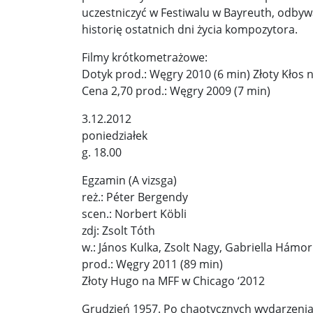
uczestniczyć w Festiwalu w Bayreuth, odbyw
historię ostatnich dni życia kompozytora.
Filmy krótkometrażowe:
Dotyk prod.: Węgry 2010 (6 min) Złoty Kłos 
Cena 2,70 prod.: Węgry 2009 (7 min)
3.12.2012
poniedziałek
g. 18.00
Egzamin (A vizsga)
reż.: Péter Bergendy
scen.: Norbert Köbli
zdj: Zsolt Tóth
w.: János Kulka, Zsolt Nagy, Gabriella Hámor
prod.: Węgry 2011 (89 min)
Złoty Hugo na MFF w Chicago ‘2012
Grudzień 1957. Po chaotycznych wydarzeni