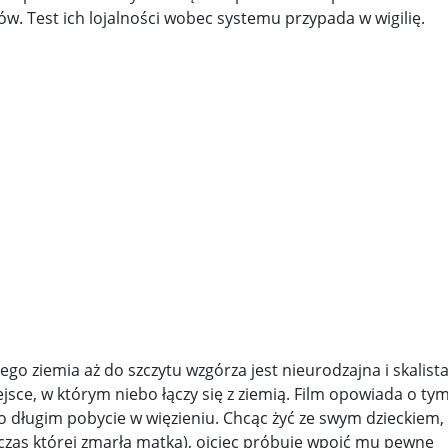
w. Test ich lojalności wobec systemu przypada w wigilię.
ego ziemia aż do szczytu wzgórza jest nieurodzajna i skalist
sce, w którym niebo łączy się z ziemią. Film opowiada o tym
po długim pobycie w więzieniu. Chcąc żyć ze swym dzieckiem,
as której zmarła matka), ojciec próbuje wpoić mu pewne