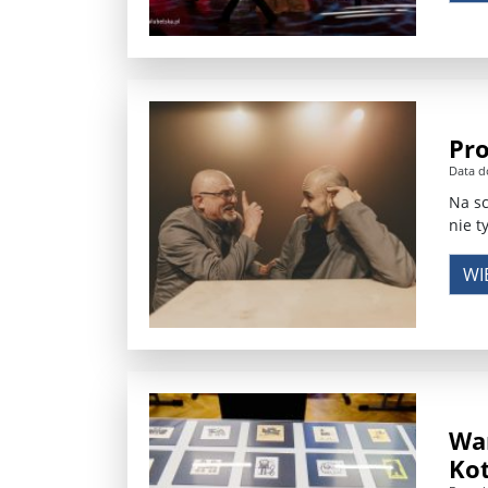
Pro
Data d
Na sc
nie t
WI
War
Kot