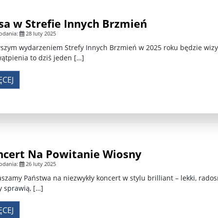
wijenko ...
100 tys. Holendrów zabroniło sobie uprawiania haza 
sa w Strefie Innych Brzmień
 l ...
Potężne trzęsienie ziemi u wybrzeży Rosji. Alarm n ...
odania:
28 luty 2025
 M ...
Dr Mirosław Oczkoś o rekonstrukcji rządu: Nie było ...
szym wydarzeniem Strefy Innych Brzmień w 2025 roku będzie wizyt
ątpienia to dziś jeden […]
wni o ...
Znów niespokojnie w Azji. Tajlandia oskarża Kambod ..
ĘCEJ
h w Wa ...
ncert Na Powitanie Wiosny
odania:
26 luty 2025
szamy Państwa na niezwykły koncert w stylu brilliant – lekki, rados
y sprawią, […]
ĘCEJ