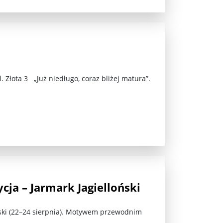
 Złota 3 „Już niedługo, coraz bliżej matura”.
ez zaangażowania ...
fiary ...
Zaproszenie na wystawę: „Uciec z piekła” ...
u potrzebne są historyczne śledztwa ...
s ...
cja – Jarmark Jagielloński
Gintautas Paluckas odchodz ...
oński (22–24 sierpnia). Motywem przewodnim