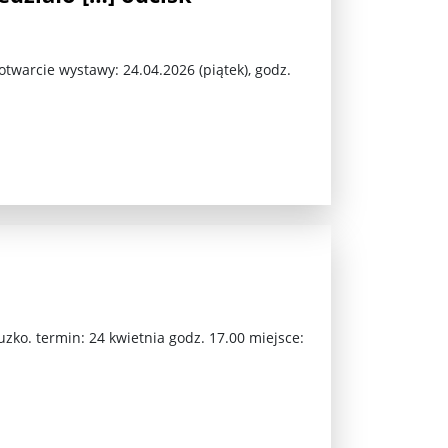
otwarcie wystawy: 24.04.2026 (piątek), godz.
jna Rosji z Ukrainą. Dzień 1254 ...
ko. termin: 24 kwietnia godz. 17.00 miejsce:
Najstarsza muzyka świata ...