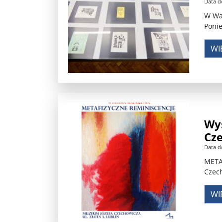
Data d
W War
Ponie
WI
Wy
Cz
Data d
META
Czech
WI