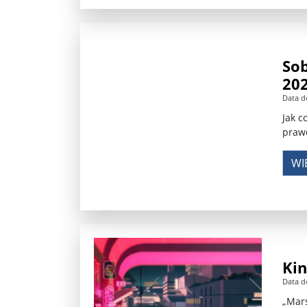
Sob
20
Data d
Jak c
prawd
WI
Kin
Data d
„Mars