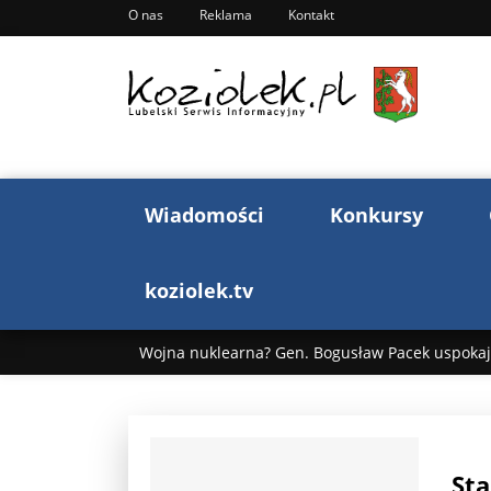
O nas
Reklama
Kontakt
Wiadomości
Konkursy
koziolek.tv
Wojna nuklearna? Gen. Bogusław Pacek uspokaja
Wojna Rosji z Ukrainą. Dzień 1255 ...
Donald T
„Ciao, Goethe!”: Jacek Cygan w podróży do Włoch 
Sta
Bogusław Chrabota: Błazeństwa Andrzeja Dudy c