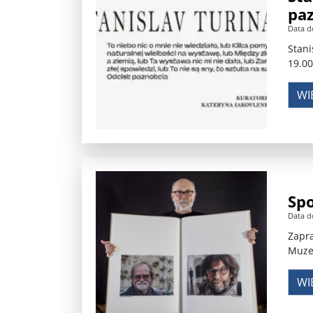
paz
Władimir Putin po ultimatum Donalda Trumpa: U
Data d
Stani
Przemysław Czarnek ujawnia, z jakimi partiami Pi
19.00
Są wyniki rekrytacji na SGGW. Uczelnia będzie wa
WI
Były prezydent Korei Płd. nie dał się przesłuchać.
Robert Wilson nie żyje. Pracował z Lady Gagą, To
Pierwszy kraj UE zakazuje eksportu broni do Izrae
Spo
Okrągły stół na Białorusi? Przeciwnicy Łukaszenki
Data d
Grażyna Torbicka: Kocham kino, ale kocham też t
Zapra
Muzeu
Estera Flieger: Nie znoszę dyskusji o sensie Pows
WI
Michał Szułdrzyński: Z popiołów aż do chmur. Wa
Karol Nawrocki zakończył prace nad strukturą ka