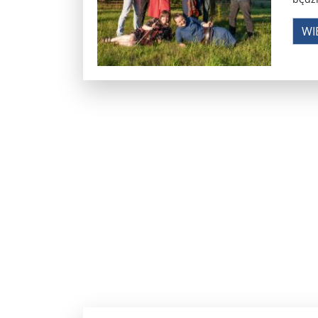
Pobić Niemców u siebie ...
Powstańcy prascy 
WI
Nowe wytyczne dla pacjentów onkologicznych. W
Donald Trump starł się w internecie z byłym pre
Elektrownia Powiśle: energia dla walczącej Wars
Kapelusz w błocie ...
Korea Południowa zainwe
Brazylia udziela Stanom Zjednoczonym lekcji de
Donieck bez wody i z fekaliami za oknem. Ale z ro
Sondaż: Stary czy nowy premier? Jeden polityk z 
Sondaż: Andrzej Duda – prezydent wszystkich Po
Kolejne zapowiedzi uznania państwa palestyński
Ozzy Osbourne żegnany jak król heavy metalu ..