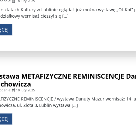
odania:
18 luty 2025
sztatach Kultury w Lublinie oglądać już można wystawę „Ot-Kot” p
działkowy wernisaż cieszył się […]
ĘCEJ
stawa METAFIZYCZNE REMINISCENCJE Da
echowicza
odania:
10 luty 2025
FIZYCZNE REMINISCENCJE / wystawa Danuty Mazur wernisaż: 14 lut
owicza, ul. Złota 3, Lublin wystawa […]
ĘCEJ