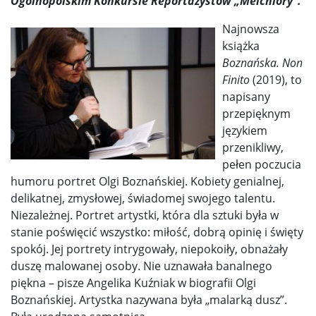
Ogólnopolskim Konkursie Reportażystów „Melchiory”.
Najnowsza
książka
Boznańska. Non
Finito
(2019), to
napisany
przepięknym
językiem
przenikliwy,
pełen poczucia
humoru portret Olgi Boznańskiej. Kobiety genialnej,
delikatnej, zmysłowej, świadomej swojego talentu.
Niezależnej. Portret artystki, która dla sztuki była w
stanie poświęcić wszystko: miłość, dobrą opinię i święty
spokój. Jej portrety intrygowały, niepokoiły, obnażały
duszę malowanej osoby. Nie uznawała banalnego
piękna – pisze Angelika Kuźniak w biografii Olgi
Boznańskiej. Artystka nazywana była „malarką dusz”.