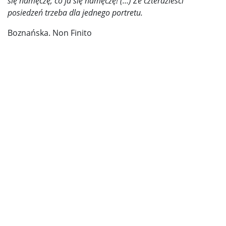
się namęczę, co ja się namęczę! (…) Ze czterdzieści
posiedzeń trzeba dla jednego portretu.
Boznańska. Non Finito