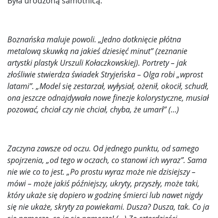
Była urodzoną samotnicą.
Boznańska maluje powoli. „Jedno dotknięcie płótna
metalową skuwką na jakieś dziesięć minut” (zeznanie
artystki plastyk Urszuli Kołaczkowskiej). Portrety – jak
złośliwie stwierdza świadek Stryjeńska – Olga robi „wprost
latami”. „Model się zestarzał, wyłysiał, ożenił, okocił, schudł,
ona jeszcze odnajdywała nowe finezje kolorystyczne, musiał
pozować, chciał czy nie chciał, chyba, że umarł” (…)
Zaczyna zawsze od oczu. Od jednego punktu, od samego
spojrzenia, „od tego w oczach, co stanowi ich wyraz”. Sama
nie wie co to jest. „Po prostu wyraz może nie dzisiejszy –
mówi – może jakiś późniejszy, ukryty, przyszły, może taki,
który ukaże się dopiero w godzinę śmierci lub nawet nigdy
się nie ukaże, skryty za powiekami. Dusza? Dusza, tak. Co ja